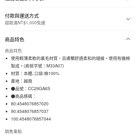
付款與運送方式
超取滿NT$1,000免運
付款方式
商品特色
信用卡一次付款
商品特色
信用卡分期付款
使用輕薄柔軟的裏毛材質，且膚觸舒適柔和的縫線。使用有機棉
3 期 0 利率 每期
NT$157
21家銀行
製成。(商檢字號：M33A07)
材質：本體､口袋:棉100%
合作金庫商業銀行
第一商業銀行
超商取貨付款
華南商業銀行
彰化商業銀行
產地：越南
LINE Pay
上海商業儲蓄銀行
台北富邦商業銀行
●品號：CC29GA6S
國泰世華商業銀行
兆豐國際商業銀行
●商品條碼：
Apple Pay
臺灣中小企業銀行
台中商業銀行
80:4548076857020
匯豐（台灣）商業銀行
華泰商業銀行
街口支付
90:4548076857037
聯邦商業銀行
遠東國際商業銀行
100:4548076857044
元大商業銀行
永豐商業銀行
悠遊付
玉山商業銀行
星展（台灣）商業銀行
銷售重點
台新國際商業銀行
中國信託商業銀行
運送方式