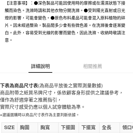
台灣樂天信用卡公司
【注意事項】：●深色製品可能因使用時的摩擦或在濡濕狀態下接
全家取貨付款
觸而染色。洗滌時請和其他衣物分開洗滌。●受到陽光直射或日光
每筆NT$65，滿NT$1,000(含以上)免運費
燈的影響，可能會變色。●原色布料產品可能會混入原料植物的碎
片。因未經過整染，製品間多少會有些微色差。在洗滌後會逐漸變
付款後全家取貨
白。此外，容易受到光線的影響而變色，因此洗滌、收納時敬請注
每筆NT$65，滿NT$1,000(含以上)免運費
意。
7-11取貨付款
每筆NT$65，滿NT$1,000(含以上)免運費
詳細說明
相關推薦
付款後7-11取貨
每筆NT$65，滿NT$1,000(含以上)免運費
下表為商品尺寸表
宅配
(為商品平放後之實際測量數據)
商品附帶之紙質吊牌尺寸，係依顧客身形提供之建議參考，
每筆NT$150，滿NT$2,000(含以上)免運費
僅作為舒適穿著之推薦指引，
無印良品門市自取
實際尺寸感受仍應以個人試穿體驗為準。
免運費
※建議選購時以商品尺寸表作為主要判斷依據。
SIZE
胸圍
胸寬
下擺圍
下擺寬
全長
領口