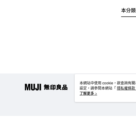
本分類
本網站中使用 cookie，欲查詢有關
設定，請參閱本網站「
隱私權條款
使用 cookie。
了解更多 >