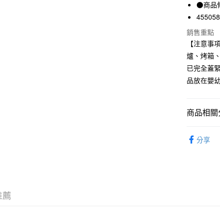
街口支付
●商品
聯邦商
元大商
45505
悠遊付
玉山商
銷售重點
台新國
【注意事
台灣樂
運送方式
爐、烤箱
已完全蓋
全家取貨
品放在嬰
每筆NT$6
付款後全
商品相關分
每筆NT$6
廚房用品
7-11取貨
分享
每筆NT$6
餐具｜餐
付款後7-1
每筆NT$6
推薦
宅配
每筆NT$1