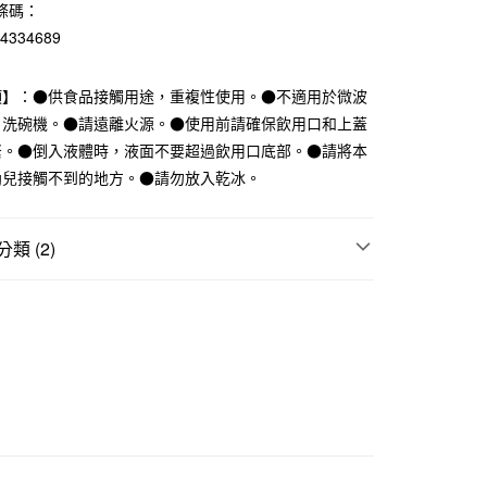
條碼：
業銀行
遠東國際商業銀行
業銀行
永豐商業銀行
84334689
業銀行
星展（台灣）商業銀行
際商業銀行
中國信託商業銀行
項】：●供食品接觸用途，重複性使用。●不適用於微波
天信用卡公司
、洗碗機。●請遠離火源。●使用前請確保飲用口和上蓋
緊。●倒入液體時，液面不要超過飲用口底部。●請將本
付款
幼兒接觸不到的地方。●請勿放入乾冰。
5，滿NT$1,000(含以上)免運費
家取貨
類 (2)
5，滿NT$1,000(含以上)免運費
水壺｜冷水筒
付款
5，滿NT$1,000(含以上)免運費
桌用品
筷子｜湯匙｜叉子｜杯子
1取貨
5，滿NT$1,000(含以上)免運費
50，滿NT$2,000(含以上)免運費