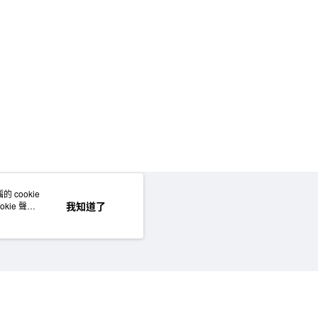
門市自取
 cookie
網站地圖
我知道了
kie 聲明