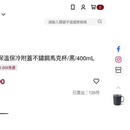
0
報
保溫保冷附蓋不鏽鋼馬克杯/黑/400mL
1,000免運
90
已賣出：126件