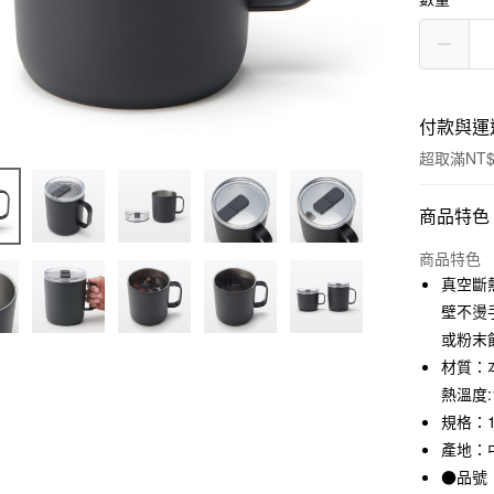
付款與運
超取滿NT$
付款方式
商品特色
信用卡一
商品特色
真空斷
信用卡分
壁不燙
3 期 
或粉末
材質：
合作金
超商取貨
華南商
熱溫度:
LINE Pay
上海商
規格：
國泰世
產地：
Apple Pay
臺灣中
●品號：
匯豐（