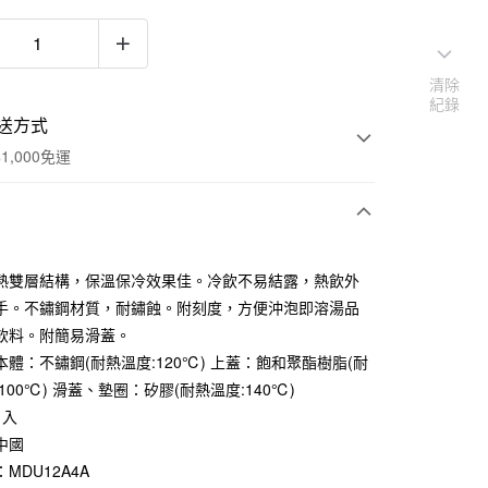
清除
紀錄
送方式
1,000免運
次付款
熱雙層結構，保溫保冷效果佳。冷飲不易結露，熱飲外
期付款
手。不鏽鋼材質，耐鏽蝕。附刻度，方便沖泡即溶湯品
0 利率 每期
NT$196
21家銀行
飲料。附簡易滑蓋。
本體：不鏽鋼(耐熱溫度:120℃) 上蓋：飽和聚酯樹脂(耐
庫商業銀行
第一商業銀行
付款
業銀行
彰化商業銀行
100℃) 滑蓋、墊圈：矽膠(耐熱溫度:140℃)
業儲蓄銀行
台北富邦商業銀行
1入
華商業銀行
兆豐國際商業銀行
中國
小企業銀行
台中商業銀行
MDU12A4A
台灣）商業銀行
華泰商業銀行