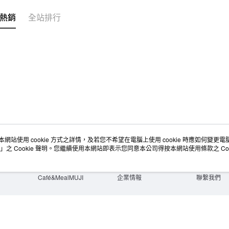
無印良品
熱銷
全站排行
免運費
本網站使用 cookie 方式之詳情，及若您不希望在電腦上使用 cookie 時應如何變更電腦的
店舖情報
空間改造企劃服務
會員服務
」之 Cookie 聲明。您繼續使用本網站即表示您同意本公司得按本網站使用條款之 Coo
門市服務
大宗採購
人才招募
門市活動講座
隱私權及網站使用條款
顧客服務
活動特集
最新消息
購物說明
Café&MealMUJI
企業情報
聯繫我們