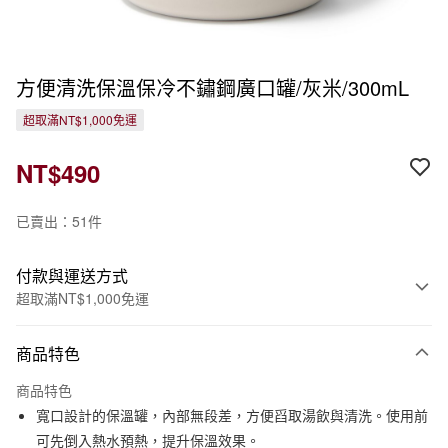
方便清洗保溫保冷不鏽鋼廣口罐/灰米/300mL
超取滿NT$1,000免運
NT$490
已賣出：51件
付款與運送方式
超取滿NT$1,000免運
付款方式
商品特色
信用卡一次付款
商品特色
信用卡分期付款
寬口設計的保溫罐，內部無段差，方便舀取湯飲與清洗。使用前
3 期 0 利率 每期
NT$163
21家銀行
可先倒入熱水預熱，提升保溫效果。