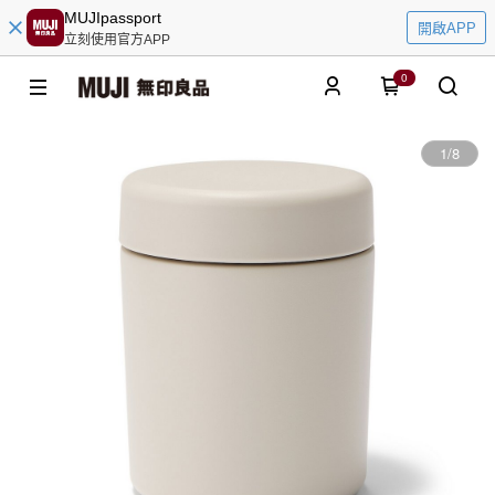
MUJIpassport
開啟APP
立刻使用官方APP
0
1
/
8