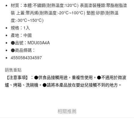
材質：本體:不鏽鋼(耐熱溫度:120℃) 表面塗裝種類:聚酯樹脂塗
合作金庫商業銀行
第一商業銀行
超商取貨付款
華南商業銀行
彰化商業銀行
裝 上蓋:聚丙烯(耐熱溫度:-20℃~100℃) 墊圈:矽膠(耐熱溫
LINE Pay
上海商業儲蓄銀行
台北富邦商業銀行
度:-30℃~150℃)
國泰世華商業銀行
兆豐國際商業銀行
規格：1入
Apple Pay
臺灣中小企業銀行
台中商業銀行
產地：中國
匯豐（台灣）商業銀行
華泰商業銀行
街口支付
●品號：MDU03A4A
聯邦商業銀行
遠東國際商業銀行
●商品條碼：
元大商業銀行
永豐商業銀行
悠遊付
玉山商業銀行
星展（台灣）商業銀行
4550584334597
台新國際商業銀行
中國信託商業銀行
運送方式
台灣樂天信用卡公司
銷售重點
全家取貨付款
【注意事項】：●供食品接觸用途，重複性使用。●不適用於微波
每筆NT$65，滿NT$1,000(含以上)免運費
爐、烤箱、洗碗機。●請將本產品放在嬰幼兒接觸不到的地方。
付款後全家取貨
每筆NT$65，滿NT$1,000(含以上)免運費
相關推薦
7-11取貨付款
每筆NT$65，滿NT$1,000(含以上)免運費
付款後7-11取貨