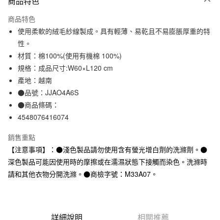
商品特色
信用卡一次付款
商品特色
信用卡分期付款
使用柔軟的絨毛紗線製成。具有輕薄、易乾且不易膨脹厚重的特
3 期 0 利率 每期
NT$86
21家銀行
性。
材質：棉100%(使用有機棉 100%)
合作金庫商業銀行
第一商業銀行
超商取貨付款
華南商業銀行
彰化商業銀行
規格：成品尺寸:W60×L120 cm
LINE Pay
上海商業儲蓄銀行
台北富邦商業銀行
產地：越南
國泰世華商業銀行
兆豐國際商業銀行
●品號：JJAO4A6S
Apple Pay
臺灣中小企業銀行
台中商業銀行
●商品條碼：
匯豐（台灣）商業銀行
華泰商業銀行
街口支付
4548076416074
聯邦商業銀行
遠東國際商業銀行
元大商業銀行
永豐商業銀行
悠遊付
銷售重點
玉山商業銀行
星展（台灣）商業銀行
【注意事項】：●淺色製品請勿使用含有螢光增白劑的洗滌劑。●
台新國際商業銀行
中國信託商業銀行
運送方式
台灣樂天信用卡公司
深色製品可能因使用時的摩擦或在濡濕狀態下接觸而染色。洗滌時
全家取貨付款
請和其他衣物分開洗滌。●商檢字號：M33A07。
每筆NT$65，滿NT$1,000(含以上)免運費
付款後全家取貨
每筆NT$65，滿NT$1,000(含以上)免運費
詳細說明
相關推薦