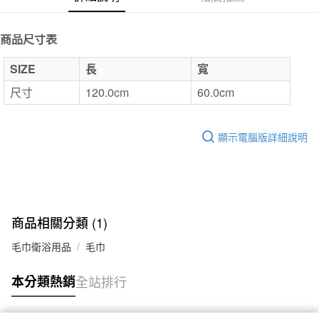
7-11取貨付款
商品尺寸表
每筆NT$65，滿NT$1,000(含以上)免運費
付款後7-11取貨
SIZE
長
寬
每筆NT$65，滿NT$1,000(含以上)免運費
尺寸
120.0cm
60.0cm
宅配
每筆NT$150，滿NT$2,000(含以上)免運費
顯示電腦版詳細說明
無印良品門市自取
免運費
商品相關分類 (1)
毛巾衛浴用品
毛巾
本分類熱銷
全站排行