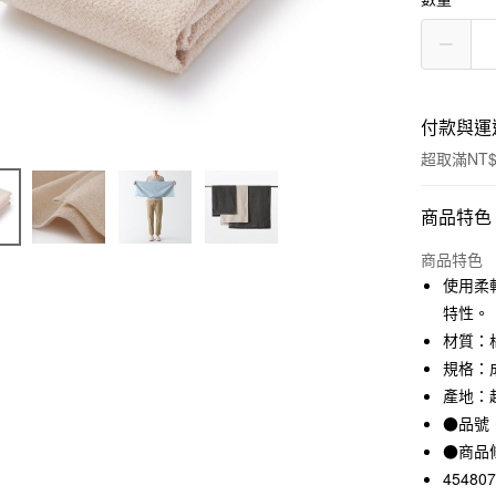
付款與運
超取滿NT$
付款方式
商品特色
信用卡一
商品特色
使用柔
信用卡分
特性。
3 期 
材質：棉
規格：成
合作金
超商取貨
華南商
產地：
LINE Pay
上海商
●品號：
國泰世
●商品
Apple Pay
臺灣中
45480
匯豐（