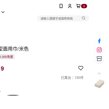
0
報
型面用巾/米色
1,000免運
19
已賣出：150件
色