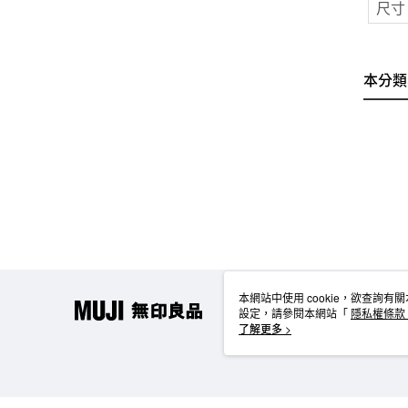
尺寸
本分類
本網站中使用 cookie，欲查詢有關
設定，請參閱本網站「
隱私權條款
使用 cookie。
了解更多 >