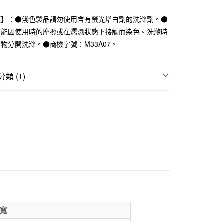
業銀行
遠東國際商業銀行
業銀行
永豐商業銀行
項】：●淺色製品請勿使用含有螢光增白劑的洗滌劑。●
業銀行
星展（台灣）商業銀行
可能因使用時的摩擦或在濡濕狀態下接觸而染色。洗滌時
際商業銀行
中國信託商業銀行
物分開洗滌。●商檢字號：M33A07。
天信用卡公司
付款
類 (1)
5，滿NT$1,000(含以上)免運費
用品
毛巾
家取貨
5，滿NT$1,000(含以上)免運費
付款
5，滿NT$1,000(含以上)免運費
1取貨
5，滿NT$1,000(含以上)免運費
寬
50，滿NT$2,000(含以上)免運費