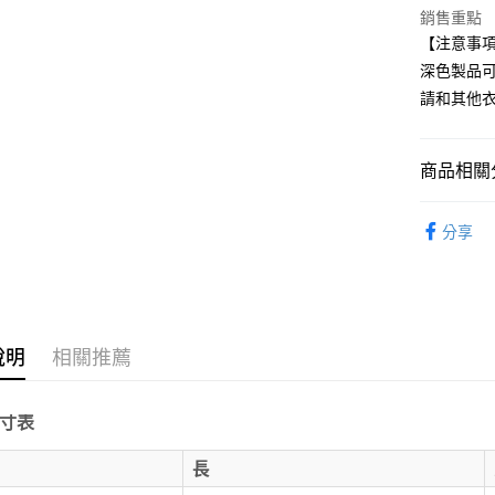
街口支付
聯邦商
銷售重點
元大商
悠遊付
【注意事
玉山商
深色製品
台新國
請和其他衣
台灣樂
運送方式
全家取貨
商品相關分
每筆NT$6
毛巾衛浴
付款後全
分享
每筆NT$6
7-11取貨
每筆NT$6
說明
相關推薦
付款後7-1
每筆NT$6
寸表
宅配
E
長
每筆NT$1