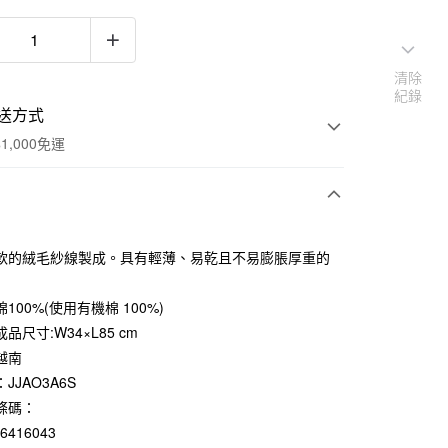
清除
紀錄
送方式
1,000免運
次付款
軟的絨毛紗線製成。具有輕薄、易乾且不易膨脹厚重的
期付款
0 利率 每期
NT$39
21家銀行
100%(使用有機棉 100%)
品尺寸:W34×L85 cm
庫商業銀行
第一商業銀行
付款
業銀行
彰化商業銀行
越南
業儲蓄銀行
台北富邦商業銀行
JJAO3A6S
華商業銀行
兆豐國際商業銀行
條碼：
小企業銀行
台中商業銀行
76416043
台灣）商業銀行
華泰商業銀行