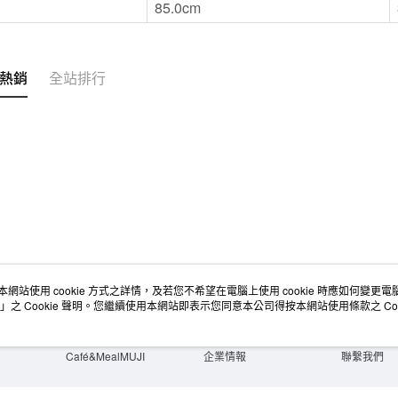
85.0cm
無印良品
免運費
熱銷
全站排行
本網站使用 cookie 方式之詳情，及若您不希望在電腦上使用 cookie 時應如何變更電腦的
店舖情報
空間改造企劃服務
會員服務
」之 Cookie 聲明。您繼續使用本網站即表示您同意本公司得按本網站使用條款之 Coo
門市服務
大宗採購
人才招募
門市活動講座
隱私權及網站使用條款
顧客服務
活動特集
最新消息
購物說明
Café&MealMUJI
企業情報
聯繫我們