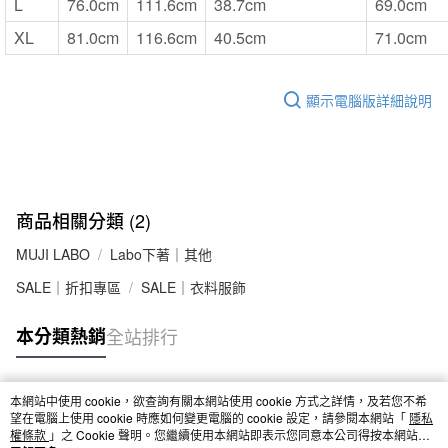
L
76.0cm
111.6cm
38.7cm
69.0cm
XL
81.0cm
116.6cm
40.5cm
71.0cm
顯示電腦版詳細說明
商品相關分類 (2)
MUJI LABO
Labo下著｜其他
SALE｜折扣專區
SALE｜衣料服飾
本分類熱銷
全站排行
本網站中使用 cookie，欲查詢有關本網站使用 cookie 方式之詳情，及若您不希
熱門標籤
望在電腦上使用 cookie 時應如何變更電腦的 cookie 設定，請參閱本網站「
隱私
權條款
」之 Cookie 聲明。您繼續使用本網站即表示您同意本公司得按本網站使