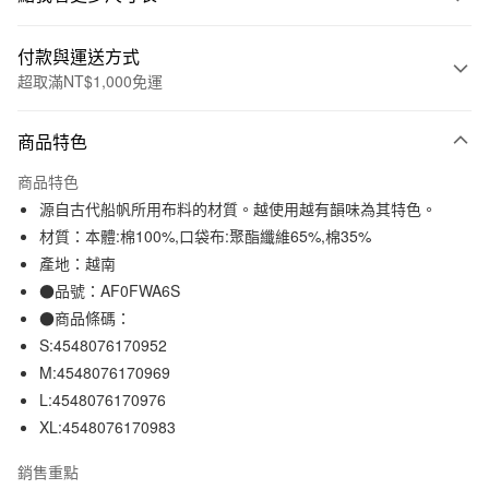
付款與運送方式
超取滿NT$1,000免運
付款方式
商品特色
信用卡一次付款
商品特色
信用卡分期付款
源自古代船帆所用布料的材質。越使用越有韻味為其特色。
3 期 0 利率 每期
NT$530
21家銀行
材質：本體:棉100%,口袋布:聚酯纖維65%,棉35%
產地：越南
合作金庫商業銀行
第一商業銀行
超商取貨付款
華南商業銀行
彰化商業銀行
●品號：AF0FWA6S
LINE Pay
上海商業儲蓄銀行
台北富邦商業銀行
●商品條碼：
國泰世華商業銀行
兆豐國際商業銀行
S:4548076170952
Apple Pay
臺灣中小企業銀行
台中商業銀行
M:4548076170969
匯豐（台灣）商業銀行
華泰商業銀行
街口支付
L:4548076170976
聯邦商業銀行
遠東國際商業銀行
XL:4548076170983
元大商業銀行
永豐商業銀行
悠遊付
玉山商業銀行
星展（台灣）商業銀行
銷售重點
台新國際商業銀行
中國信託商業銀行
運送方式