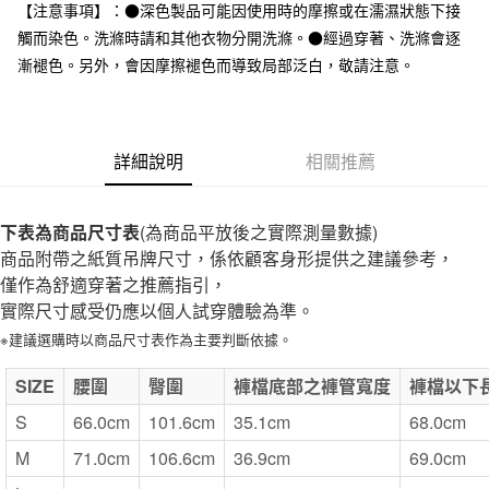
台灣樂天信用卡公司
【注意事項】：●深色製品可能因使用時的摩擦或在濡濕狀態下接
全家取貨付款
觸而染色。洗滌時請和其他衣物分開洗滌。●經過穿著、洗滌會逐
每筆NT$65，滿NT$1,000(含以上)免運費
漸褪色。另外，會因摩擦褪色而導致局部泛白，敬請注意。
付款後全家取貨
每筆NT$65，滿NT$1,000(含以上)免運費
詳細說明
相關推薦
7-11取貨付款
每筆NT$65，滿NT$1,000(含以上)免運費
下表為商品尺寸表
(為商品平放後之實際測量數據)
付款後7-11取貨
商品附帶之紙質吊牌尺寸，係依顧客身形提供之建議參考，
每筆NT$65，滿NT$1,000(含以上)免運費
僅作為舒適穿著之推薦指引，
實際尺寸感受仍應以個人試穿體驗為準。
宅配
※建議選購時以商品尺寸表作為主要判斷依據。
每筆NT$150，滿NT$2,000(含以上)免運費
無印良品門市自取
SIZE
腰圍
臀圍
褲檔底部之褲管寬度
褲檔以下
免運費
S
66.0cm
101.6cm
35.1cm
68.0cm
M
71.0cm
106.6cm
36.9cm
69.0cm