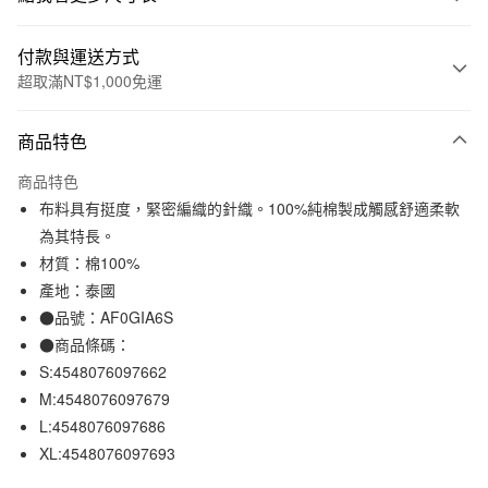
付款與運送方式
超取滿NT$1,000免運
付款方式
商品特色
信用卡一次付款
商品特色
信用卡分期付款
布料具有挺度，緊密編織的針織。100%純棉製成觸感舒適柔軟
3 期 0 利率 每期
NT$744
21家銀行
為其特長。
材質：棉100%
合作金庫商業銀行
第一商業銀行
超商取貨付款
華南商業銀行
彰化商業銀行
產地：泰國
LINE Pay
上海商業儲蓄銀行
台北富邦商業銀行
●品號：AF0GIA6S
國泰世華商業銀行
兆豐國際商業銀行
●商品條碼：
Apple Pay
臺灣中小企業銀行
台中商業銀行
S:4548076097662
匯豐（台灣）商業銀行
華泰商業銀行
街口支付
M:4548076097679
聯邦商業銀行
遠東國際商業銀行
L:4548076097686
元大商業銀行
永豐商業銀行
悠遊付
玉山商業銀行
星展（台灣）商業銀行
XL:4548076097693
台新國際商業銀行
中國信託商業銀行
運送方式