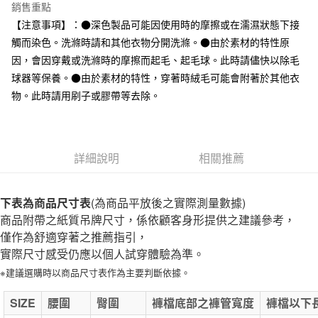
台灣樂天信用卡公司
銷售重點
全家取貨付款
【注意事項】：●深色製品可能因使用時的摩擦或在濡濕狀態下接
每筆NT$65，滿NT$1,000(含以上)免運費
觸而染色。洗滌時請和其他衣物分開洗滌。●由於素材的特性原
因，會因穿戴或洗滌時的摩擦而起毛、起毛球。此時請儘快以除毛
付款後全家取貨
球器等保養。●由於素材的特性，穿著時絨毛可能會附著於其他衣
每筆NT$65，滿NT$1,000(含以上)免運費
物。此時請用刷子或膠帶等去除。
7-11取貨付款
每筆NT$65，滿NT$1,000(含以上)免運費
詳細說明
相關推薦
付款後7-11取貨
每筆NT$65，滿NT$1,000(含以上)免運費
下表為商品尺寸表
(為商品平放後之實際測量數據)
宅配
商品附帶之紙質吊牌尺寸，係依顧客身形提供之建議參考，
每筆NT$150，滿NT$2,000(含以上)免運費
僅作為舒適穿著之推薦指引，
無印良品門市自取
實際尺寸感受仍應以個人試穿體驗為準。
免運費
※建議選購時以商品尺寸表作為主要判斷依據。
SIZE
腰圍
臀圍
褲檔底部之褲管寬度
褲檔以下