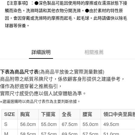
台灣樂天信用卡公司
【注意事項】：●深色製品可能因使用時的摩擦或在濡濕狀態下接
全家取貨付款
觸而染色。洗滌時請和其他衣物分開洗滌。●由於素材的特性原
每筆NT$65，滿NT$1,000(含以上)免運費
因，會因穿戴或洗滌時的摩擦而起毛、起毛球。此時請儘快以除毛
球器等保養。
付款後全家取貨
每筆NT$65，滿NT$1,000(含以上)免運費
7-11取貨付款
詳細說明
相關推薦
每筆NT$65，滿NT$1,000(含以上)免運費
付款後7-11取貨
下表為商品尺寸表
(為商品平放後之實際測量數據)
每筆NT$65，滿NT$1,000(含以上)免運費
商品附帶之紙質吊牌尺寸，係依顧客身形提供之建議參考，
僅作為舒適穿著之推薦指引，
宅配
實際尺寸感受仍應以個人試穿體驗為準。
每筆NT$150，滿NT$2,000(含以上)免運費
※建議選購時以商品尺寸表作為主要判斷依據。
無印良品門市自取
SIZE
免運費
胸寬
下擺寬
全長
腰寬
領口中央至肩
S
56.0cm
55.0cm
67.5cm
55.0cm
49.5cm
M
58.5cm
57.5cm
69.5cm
57.5cm
51.0cm