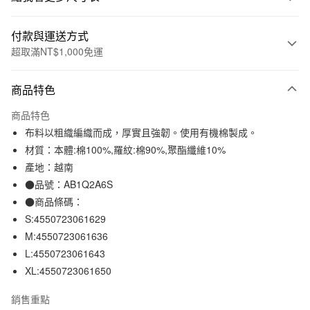
付款與運送方式
超取滿NT$1,000免運
付款方式
商品特色
信用卡一次付款
商品特色
信用卡分期付款
布料以粗織編織而成，厚實且強韌。使用有機棉製成。
3 期 0 利率 每期
NT$130
21家銀行
材質：本體:棉100%,羅紋:棉90%,聚酯纖維10%
產地：越南
合作金庫商業銀行
第一商業銀行
超商取貨付款
華南商業銀行
彰化商業銀行
●品號：AB1Q2A6S
LINE Pay
上海商業儲蓄銀行
台北富邦商業銀行
●商品條碼：
國泰世華商業銀行
兆豐國際商業銀行
S:4550723061629
Apple Pay
臺灣中小企業銀行
台中商業銀行
M:4550723061636
匯豐（台灣）商業銀行
華泰商業銀行
街口支付
L:4550723061643
聯邦商業銀行
遠東國際商業銀行
XL:4550723061650
元大商業銀行
永豐商業銀行
悠遊付
玉山商業銀行
星展（台灣）商業銀行
銷售重點
台新國際商業銀行
中國信託商業銀行
運送方式