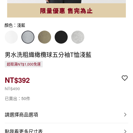
顏色：淺藍
男水洗粗織橄欖球五分袖T恤淺藍
超取滿NT$1,000免運
NT$392
NT$490
已賣出：50件
請選擇商品選項
點我看更多尺寸表