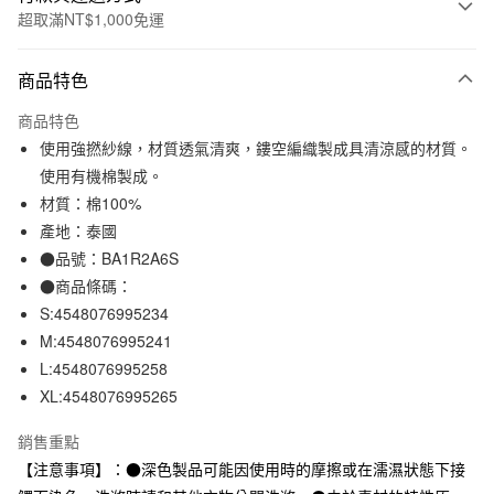
超取滿NT$1,000免運
付款方式
商品特色
信用卡一次付款
商品特色
信用卡分期付款
使用強撚紗線，材質透氣清爽，鏤空編織製成具清涼感的材質。
3 期 0 利率 每期
NT$210
21家銀行
使用有機棉製成。
材質：棉100%
合作金庫商業銀行
第一商業銀行
超商取貨付款
華南商業銀行
彰化商業銀行
產地：泰國
LINE Pay
上海商業儲蓄銀行
台北富邦商業銀行
●品號：BA1R2A6S
國泰世華商業銀行
兆豐國際商業銀行
●商品條碼：
Apple Pay
臺灣中小企業銀行
台中商業銀行
S:4548076995234
匯豐（台灣）商業銀行
華泰商業銀行
街口支付
M:4548076995241
聯邦商業銀行
遠東國際商業銀行
L:4548076995258
元大商業銀行
永豐商業銀行
悠遊付
玉山商業銀行
星展（台灣）商業銀行
XL:4548076995265
台新國際商業銀行
中國信託商業銀行
運送方式
台灣樂天信用卡公司
銷售重點
全家取貨付款
【注意事項】：●深色製品可能因使用時的摩擦或在濡濕狀態下接