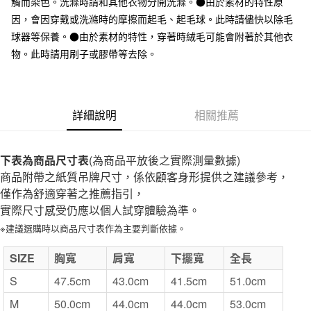
每筆NT$65，滿NT$1,000(含以上)免運費
觸而染色。洗滌時請和其他衣物分開洗滌。●由於素材的特性原
因，會因穿戴或洗滌時的摩擦而起毛、起毛球。此時請儘快以除毛
付款後全家取貨
球器等保養。●由於素材的特性，穿著時絨毛可能會附著於其他衣
每筆NT$65，滿NT$1,000(含以上)免運費
物。此時請用刷子或膠帶等去除。
7-11取貨付款
每筆NT$65，滿NT$1,000(含以上)免運費
詳細說明
相關推薦
付款後7-11取貨
每筆NT$65，滿NT$1,000(含以上)免運費
下表為商品尺寸表
宅配
(為商品平放後之實際測量數據)
商品附帶之紙質吊牌尺寸，係依顧客身形提供之建議參考，
每筆NT$150，滿NT$2,000(含以上)免運費
僅作為舒適穿著之推薦指引，
無印良品門市自取
實際尺寸感受仍應以個人試穿體驗為準。
免運費
※建議選購時以商品尺寸表作為主要判斷依據。
SIZE
胸寬
肩寬
下擺寬
全長
S
47.5cm
43.0cm
41.5cm
51.0cm
M
50.0cm
44.0cm
44.0cm
53.0cm