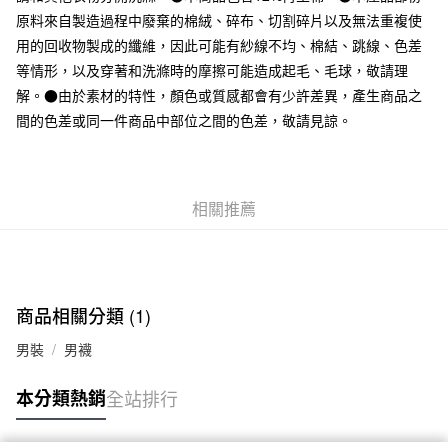
全家取貨付款
原料來自製造過程中廢棄的棉絨、碎布、切割碎片以及無法重複使
每筆NT$65，滿NT$1,000(含以上)免運費
用的回收物製成的纖維，因此可能有紗線不均、棉結、跳線、色差
等情形，以及穿著和洗滌時的摩擦可能造成起毛、毛球，敬請理
付款後全家取貨
解。●由於素材的特性，顏色或質感都會有少許差異，產生商品之
每筆NT$65，滿NT$1,000(含以上)免運費
間的色差或同一件商品中部位之間的色差，敬請見諒。
7-11取貨付款
每筆NT$65，滿NT$1,000(含以上)免運費
相關推薦
付款後7-11取貨
每筆NT$65，滿NT$1,000(含以上)免運費
宅配
每筆NT$150，滿NT$2,000(含以上)免運費
商品相關分類 (1)
無印良品門市自取
男裝
男襪
免運費
本分類熱銷
全站排行