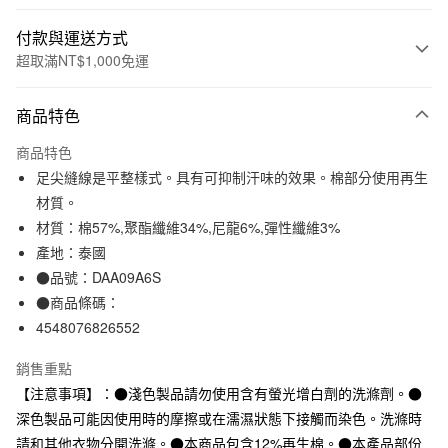
付款與運送方式
超取滿NT$1,000免運
付款方式
商品特色
信用卡一次付款
商品特色
信用卡分期付款
足尖縫線是平整樣式。具有可抑制汗味的效果。棉部分使用再生
3 期 0 利率 每期
NT$33
21家銀行
材質。
材質：棉57%,聚酯纖維34%,尼龍6%,彈性纖維3%
合作金庫商業銀行
第一商業銀行
超商取貨付款
華南商業銀行
彰化商業銀行
產地：泰國
LINE Pay
上海商業儲蓄銀行
台北富邦商業銀行
●品號：DAA09A6S
國泰世華商業銀行
兆豐國際商業銀行
●商品條碼：
Apple Pay
臺灣中小企業銀行
台中商業銀行
4548076826552
匯豐（台灣）商業銀行
華泰商業銀行
街口支付
聯邦商業銀行
遠東國際商業銀行
銷售重點
元大商業銀行
永豐商業銀行
悠遊付
【注意事項】：●淺色製品請勿使用含有螢光增白劑的洗滌劑。●
玉山商業銀行
星展（台灣）商業銀行
深色製品可能因使用時的摩擦或在濡濕狀態下接觸而染色。洗滌時
台新國際商業銀行
中國信託商業銀行
運送方式
台灣樂天信用卡公司
請和其他衣物分開洗滌。●本商品包含12%再生棉。●本產品部份