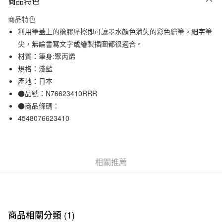
商品特色
信用卡一次付款
商品特色
信用卡分期付款
利用筆蓋上的橡膠摩擦即可讓墨水顏色消失的彩色繪筆。細字筆
3 期 0 利率 每期
NT$16
21家銀行
尖，無論書寫文字或繪製插圖都很適合。
材質：筆身:聚丙烯
合作金庫商業銀行
第一商業銀行
超商取貨付款
華南商業銀行
彰化商業銀行
規格：淺藍
LINE Pay
上海商業儲蓄銀行
台北富邦商業銀行
產地：日本
國泰世華商業銀行
兆豐國際商業銀行
●品號：N76623410RRR
Apple Pay
臺灣中小企業銀行
台中商業銀行
●商品條碼：
匯豐（台灣）商業銀行
華泰商業銀行
街口支付
4548076623410
聯邦商業銀行
遠東國際商業銀行
元大商業銀行
永豐商業銀行
悠遊付
玉山商業銀行
星展（台灣）商業銀行
台新國際商業銀行
中國信託商業銀行
運送方式
相關推薦
台灣樂天信用卡公司
全家取貨付款
每筆NT$65，滿NT$1,000(含以上)免運費
付款後全家取貨
商品相關分類 (1)
每筆NT$65，滿NT$1,000(含以上)免運費