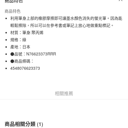
商品特色
信用卡一次付款
商品特色
信用卡分期付款
利用筆身上部的橡膠摩擦即可讓墨水顏色消失的螢光筆。因為能
3 期 0 利率 每期
NT$16
21家銀行
輕鬆擦除，所以可以在參考書或筆記上放心地做重點標記。
材質：筆身:聚丙烯
合作金庫商業銀行
第一商業銀行
超商取貨付款
華南商業銀行
彰化商業銀行
規格：綠
LINE Pay
上海商業儲蓄銀行
台北富邦商業銀行
產地：日本
國泰世華商業銀行
兆豐國際商業銀行
●品號：N76623373RRR
Apple Pay
臺灣中小企業銀行
台中商業銀行
●商品條碼：
匯豐（台灣）商業銀行
華泰商業銀行
街口支付
4548076623373
聯邦商業銀行
遠東國際商業銀行
元大商業銀行
永豐商業銀行
悠遊付
玉山商業銀行
星展（台灣）商業銀行
台新國際商業銀行
中國信託商業銀行
運送方式
相關推薦
台灣樂天信用卡公司
全家取貨付款
每筆NT$65，滿NT$1,000(含以上)免運費
付款後全家取貨
商品相關分類 (1)
每筆NT$65，滿NT$1,000(含以上)免運費