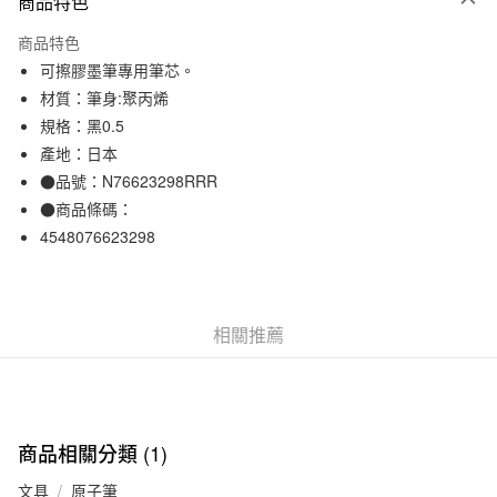
商品特色
信用卡一次付款
商品特色
信用卡分期付款
可擦膠墨筆專用筆芯。
3 期 0 利率 每期
NT$39
21家銀行
材質：筆身:聚丙烯
規格：黑0.5
合作金庫商業銀行
第一商業銀行
超商取貨付款
華南商業銀行
彰化商業銀行
產地：日本
LINE Pay
上海商業儲蓄銀行
台北富邦商業銀行
●品號：N76623298RRR
國泰世華商業銀行
兆豐國際商業銀行
●商品條碼：
Apple Pay
臺灣中小企業銀行
台中商業銀行
4548076623298
匯豐（台灣）商業銀行
華泰商業銀行
街口支付
聯邦商業銀行
遠東國際商業銀行
元大商業銀行
永豐商業銀行
悠遊付
玉山商業銀行
星展（台灣）商業銀行
相關推薦
台新國際商業銀行
中國信託商業銀行
運送方式
台灣樂天信用卡公司
全家取貨付款
每筆NT$65，滿NT$1,000(含以上)免運費
商品相關分類 (1)
付款後全家取貨
每筆NT$65，滿NT$1,000(含以上)免運費
文具
原子筆