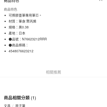
商品特色
信用卡一次付款
商品特色
信用卡分期付款
可擦膠墨筆專用筆芯。
3 期 0 利率 每期
NT$39
21家銀行
材質：筆身:聚丙烯
規格：黑0.38
合作金庫商業銀行
第一商業銀行
超商取貨付款
華南商業銀行
彰化商業銀行
產地：日本
LINE Pay
上海商業儲蓄銀行
台北富邦商業銀行
●品號：N76623212RRR
國泰世華商業銀行
兆豐國際商業銀行
●商品條碼：
Apple Pay
臺灣中小企業銀行
台中商業銀行
4548076623212
匯豐（台灣）商業銀行
華泰商業銀行
街口支付
聯邦商業銀行
遠東國際商業銀行
元大商業銀行
永豐商業銀行
悠遊付
玉山商業銀行
星展（台灣）商業銀行
相關推薦
台新國際商業銀行
中國信託商業銀行
運送方式
台灣樂天信用卡公司
全家取貨付款
每筆NT$65，滿NT$1,000(含以上)免運費
商品相關分類 (1)
付款後全家取貨
每筆NT$65，滿NT$1,000(含以上)免運費
文具
原子筆