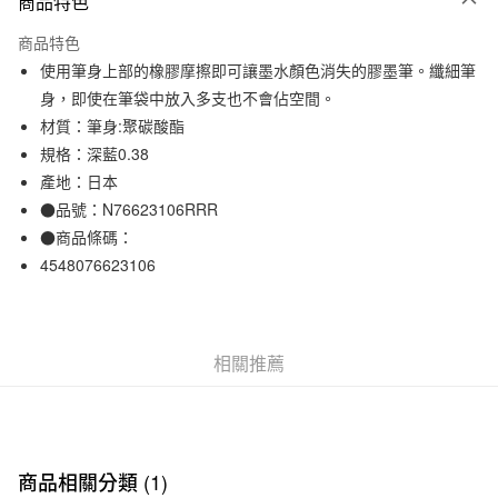
商品特色
信用卡一次付款
商品特色
信用卡分期付款
使用筆身上部的橡膠摩擦即可讓墨水顏色消失的膠墨筆。纖細筆
3 期 0 利率 每期
NT$19
21家銀行
身，即使在筆袋中放入多支也不會佔空間。
材質：筆身:聚碳酸酯
合作金庫商業銀行
第一商業銀行
超商取貨付款
華南商業銀行
彰化商業銀行
規格：深藍0.38
LINE Pay
上海商業儲蓄銀行
台北富邦商業銀行
產地：日本
國泰世華商業銀行
兆豐國際商業銀行
●品號：N76623106RRR
Apple Pay
臺灣中小企業銀行
台中商業銀行
●商品條碼：
匯豐（台灣）商業銀行
華泰商業銀行
街口支付
4548076623106
聯邦商業銀行
遠東國際商業銀行
元大商業銀行
永豐商業銀行
悠遊付
玉山商業銀行
星展（台灣）商業銀行
台新國際商業銀行
中國信託商業銀行
運送方式
相關推薦
台灣樂天信用卡公司
全家取貨付款
每筆NT$65，滿NT$1,000(含以上)免運費
付款後全家取貨
商品相關分類 (1)
每筆NT$65，滿NT$1,000(含以上)免運費