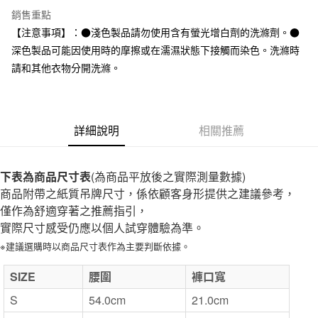
全家取貨付款
銷售重點
每筆NT$65，滿NT$1,000(含以上)免運費
【注意事項】：●淺色製品請勿使用含有螢光增白劑的洗滌劑。●
深色製品可能因使用時的摩擦或在濡濕狀態下接觸而染色。洗滌時
付款後全家取貨
請和其他衣物分開洗滌。
每筆NT$65，滿NT$1,000(含以上)免運費
7-11取貨付款
每筆NT$65，滿NT$1,000(含以上)免運費
詳細說明
相關推薦
付款後7-11取貨
每筆NT$65，滿NT$1,000(含以上)免運費
下表為商品尺寸表
(為商品平放後之實際測量數據)
商品附帶之紙質吊牌尺寸，係依顧客身形提供之建議參考，
宅配
僅作為舒適穿著之推薦指引，
每筆NT$150，滿NT$2,000(含以上)免運費
實際尺寸感受仍應以個人試穿體驗為準。
無印良品門市自取
※建議選購時以商品尺寸表作為主要判斷依據。
免運費
SIZE
腰圍
褲口寬
S
54.0cm
21.0cm