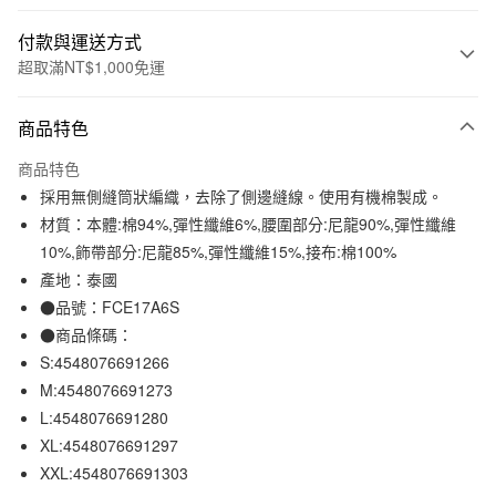
付款與運送方式
超取滿NT$1,000免運
付款方式
商品特色
信用卡一次付款
商品特色
信用卡分期付款
採用無側縫筒狀編織，去除了側邊縫線。使用有機棉製成。
3 期 0 利率 每期
NT$49
21家銀行
材質：本體:棉94%,彈性纖維6%,腰圍部分:尼龍90%,彈性纖維
10%,飾帶部分:尼龍85%,彈性纖維15%,接布:棉100%
合作金庫商業銀行
第一商業銀行
超商取貨付款
華南商業銀行
彰化商業銀行
產地：泰國
LINE Pay
上海商業儲蓄銀行
台北富邦商業銀行
●品號：FCE17A6S
國泰世華商業銀行
兆豐國際商業銀行
●商品條碼：
Apple Pay
臺灣中小企業銀行
台中商業銀行
S:4548076691266
匯豐（台灣）商業銀行
華泰商業銀行
街口支付
M:4548076691273
聯邦商業銀行
遠東國際商業銀行
L:4548076691280
元大商業銀行
永豐商業銀行
悠遊付
玉山商業銀行
星展（台灣）商業銀行
XL:4548076691297
台新國際商業銀行
中國信託商業銀行
XXL:4548076691303
運送方式
台灣樂天信用卡公司