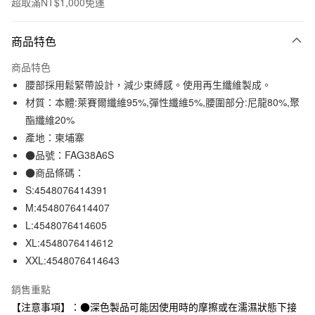
超取滿NT$1,000免運
付款方式
商品特色
信用卡一次付款
商品特色
信用卡分期付款
腰部採用鬆緊帶設計，減少束縛感。使用再生纖維製成。
3 期 0 利率 每期
NT$66
21家銀行
材質：本體:萊賽爾纖維95%,彈性纖維5%,腰圍部分:尼龍80%,聚
酯纖維20%
合作金庫商業銀行
第一商業銀行
超商取貨付款
華南商業銀行
彰化商業銀行
產地：柬埔寨
LINE Pay
上海商業儲蓄銀行
台北富邦商業銀行
●品號：FAG38A6S
國泰世華商業銀行
兆豐國際商業銀行
●商品條碼：
Apple Pay
臺灣中小企業銀行
台中商業銀行
S:4548076414391
匯豐（台灣）商業銀行
華泰商業銀行
街口支付
M:4548076414407
聯邦商業銀行
遠東國際商業銀行
L:4548076414605
元大商業銀行
永豐商業銀行
悠遊付
玉山商業銀行
星展（台灣）商業銀行
XL:4548076414612
台新國際商業銀行
中國信託商業銀行
XXL:4548076414643
運送方式
台灣樂天信用卡公司
全家取貨付款
銷售重點
每筆NT$65，滿NT$1,000(含以上)免運費
【注意事項】：●深色製品可能因使用時的摩擦或在濡濕狀態下接