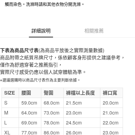
觸而染色。洗滌時請和其他衣物分開洗滌。
付款後全家取貨
每筆NT$65，滿NT$1,000(含以上)免運費
7-11取貨付款
詳細說明
相關推薦
每筆NT$65，滿NT$1,000(含以上)免運費
付款後7-11取貨
下表為商品尺寸表
(為商品平放後之實際測量數據)
每筆NT$65，滿NT$1,000(含以上)免運費
商品附帶之紙質吊牌尺寸，係依顧客身形提供之建議參考，
僅作為舒適穿著之推薦指引，
宅配
實際尺寸感受仍應以個人試穿體驗為準。
每筆NT$150，滿NT$2,000(含以上)免運費
※建議選購時以商品尺寸表作為主要判斷依據。
無印良品門市自取
SIZE
免運費
腰圍
臀圍
褲檔以上長度
褲口寬
S
59.0cm
68.0cm
21.5cm
20.0cm
M
64.0cm
73.0cm
23.0cm
21.0cm
L
69.0cm
78.0cm
24.5cm
22.0cm
XL
77.0cm
86.0cm
26.0cm
23.0cm