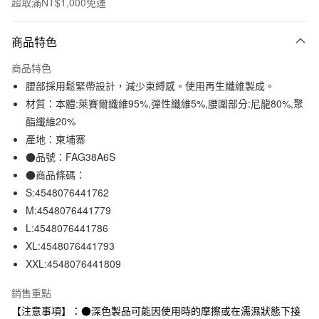
超取滿NT$1,000免運
付款方式
商品特色
信用卡一次付款
商品特色
信用卡分期付款
腰部採用鬆緊帶設計，減少束縛感。使用再生纖維製成。
3 期 0 利率 每期
NT$66
21家銀行
材質：本體:萊賽爾纖維95%,彈性纖維5%,腰圍部分:尼龍80%,聚
酯纖維20%
合作金庫商業銀行
第一商業銀行
超商取貨付款
華南商業銀行
彰化商業銀行
產地：柬埔寨
LINE Pay
上海商業儲蓄銀行
台北富邦商業銀行
●品號：FAG38A6S
國泰世華商業銀行
兆豐國際商業銀行
●商品條碼：
Apple Pay
臺灣中小企業銀行
台中商業銀行
S:4548076441762
匯豐（台灣）商業銀行
華泰商業銀行
街口支付
M:4548076441779
聯邦商業銀行
遠東國際商業銀行
L:4548076441786
元大商業銀行
永豐商業銀行
悠遊付
玉山商業銀行
星展（台灣）商業銀行
XL:4548076441793
台新國際商業銀行
中國信託商業銀行
XXL:4548076441809
運送方式
台灣樂天信用卡公司
全家取貨付款
銷售重點
每筆NT$65，滿NT$1,000(含以上)免運費
【注意事項】：●深色製品可能因使用時的摩擦或在濡濕狀態下接