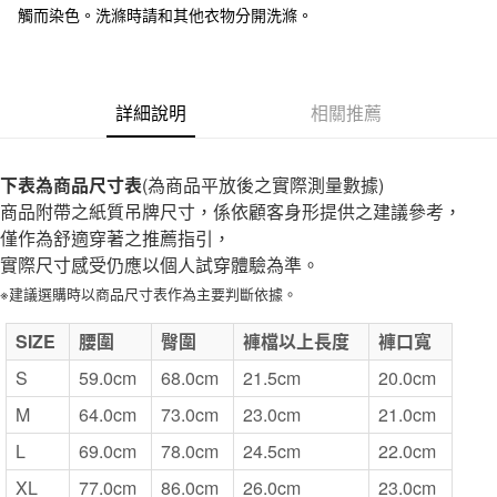
觸而染色。洗滌時請和其他衣物分開洗滌。
付款後全家取貨
每筆NT$65，滿NT$1,000(含以上)免運費
7-11取貨付款
詳細說明
相關推薦
每筆NT$65，滿NT$1,000(含以上)免運費
付款後7-11取貨
下表為商品尺寸表
(為商品平放後之實際測量數據)
每筆NT$65，滿NT$1,000(含以上)免運費
商品附帶之紙質吊牌尺寸，係依顧客身形提供之建議參考，
僅作為舒適穿著之推薦指引，
宅配
實際尺寸感受仍應以個人試穿體驗為準。
每筆NT$150，滿NT$2,000(含以上)免運費
※建議選購時以商品尺寸表作為主要判斷依據。
無印良品門市自取
SIZE
免運費
腰圍
臀圍
褲檔以上長度
褲口寬
S
59.0cm
68.0cm
21.5cm
20.0cm
M
64.0cm
73.0cm
23.0cm
21.0cm
L
69.0cm
78.0cm
24.5cm
22.0cm
XL
77.0cm
86.0cm
26.0cm
23.0cm