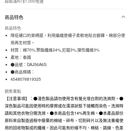
超取滿NT$1,000免運
付款方式
商品特色
信用卡一次付款
商品特色
信用卡分期付款
降低襪口的束縛感，利用編織使襪子柔軟地貼合腳踝。棉部分使
3 期 0 利率 每期
NT$33
21家銀行
用再生材質。
材質：棉70%,聚酯纖維24%,尼龍3%,彈性纖維3%
合作金庫商業銀行
第一商業銀行
超商取貨付款
華南商業銀行
彰化商業銀行
產地：泰國
LINE Pay
上海商業儲蓄銀行
台北富邦商業銀行
●品號：DAJ56A6S
國泰世華商業銀行
兆豐國際商業銀行
●商品條碼：
Apple Pay
臺灣中小企業銀行
台中商業銀行
4548076819325
匯豐（台灣）商業銀行
華泰商業銀行
街口支付
聯邦商業銀行
遠東國際商業銀行
銷售重點
元大商業銀行
永豐商業銀行
悠遊付
【注意事項】：●淺色製品請勿使用含有螢光增白劑的洗滌劑。●
玉山商業銀行
星展（台灣）商業銀行
深色製品可能因使用時的摩擦或在濡濕狀態下接觸而染色。洗滌時
台新國際商業銀行
中國信託商業銀行
運送方式
台灣樂天信用卡公司
請和其他衣物分開洗滌。●本商品包含14%再生棉。●本產品部份
全家取貨付款
原料來自製造過程中廢棄的棉絨、碎布、切割碎片以及無法重複使
每筆NT$65，滿NT$1,000(含以上)免運費
用的回收物製成的纖維，因此可能有紗線不均、棉結、跳線、色差