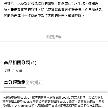
等情形，以及穿著和洗滌時的摩擦可能造成起毛、毛球，敬請理
付款後全家取貨
解。●由於素材的特性，顏色或質感都會有少許差異，產生商品之
每筆NT$65，滿NT$1,000(含以上)免運費
間的色差或同一件商品中部位之間的色差，敬請見諒。
7-11取貨付款
每筆NT$65，滿NT$1,000(含以上)免運費
相關推薦
付款後7-11取貨
每筆NT$65，滿NT$1,000(含以上)免運費
宅配
每筆NT$150，滿NT$2,000(含以上)免運費
商品相關分類 (1)
無印良品門市自取
女裝
女襪
免運費
本分類熱銷
全站排行
本網站中使用 cookie，欲查詢有關本網站使用 cookie 方式之詳情，及若您不希
熱門標籤
望在電腦上使用 cookie 時應如何變更電腦的 cookie 設定，請參閱本網站「
隱私
權條款
」之 Cookie 聲明。您繼續使用本網站即表示您同意本公司得按本網站使