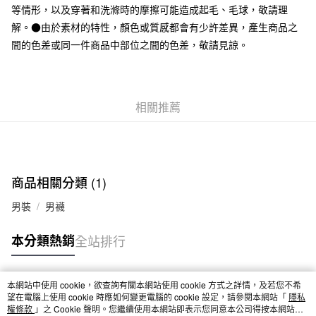
等情形，以及穿著和洗滌時的摩擦可能造成起毛、毛球，敬請理
付款後全家取貨
解。●由於素材的特性，顏色或質感都會有少許差異，產生商品之
每筆NT$65，滿NT$1,000(含以上)免運費
間的色差或同一件商品中部位之間的色差，敬請見諒。
7-11取貨付款
每筆NT$65，滿NT$1,000(含以上)免運費
相關推薦
付款後7-11取貨
每筆NT$65，滿NT$1,000(含以上)免運費
宅配
每筆NT$150，滿NT$2,000(含以上)免運費
商品相關分類 (1)
無印良品門市自取
男裝
男襪
免運費
本分類熱銷
全站排行
本網站中使用 cookie，欲查詢有關本網站使用 cookie 方式之詳情，及若您不希
熱門標籤
望在電腦上使用 cookie 時應如何變更電腦的 cookie 設定，請參閱本網站「
隱私
權條款
」之 Cookie 聲明。您繼續使用本網站即表示您同意本公司得按本網站使