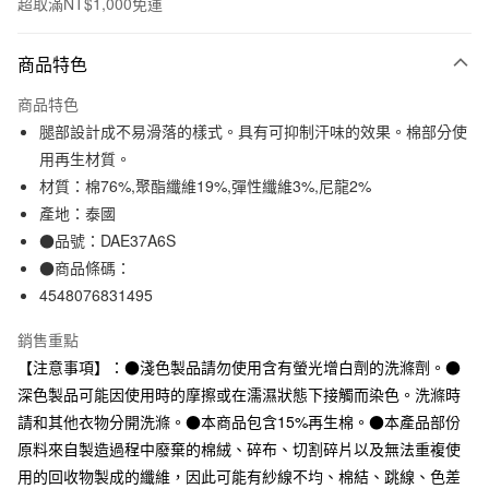
超取滿NT$1,000免運
付款方式
商品特色
信用卡一次付款
商品特色
信用卡分期付款
腿部設計成不易滑落的樣式。具有可抑制汗味的效果。棉部分使
3 期 0 利率 每期
NT$33
21家銀行
用再生材質。
材質：棉76%,聚酯纖維19%,彈性纖維3%,尼龍2%
合作金庫商業銀行
第一商業銀行
超商取貨付款
華南商業銀行
彰化商業銀行
產地：泰國
LINE Pay
上海商業儲蓄銀行
台北富邦商業銀行
●品號：DAE37A6S
國泰世華商業銀行
兆豐國際商業銀行
●商品條碼：
Apple Pay
臺灣中小企業銀行
台中商業銀行
4548076831495
匯豐（台灣）商業銀行
華泰商業銀行
街口支付
聯邦商業銀行
遠東國際商業銀行
銷售重點
元大商業銀行
永豐商業銀行
悠遊付
【注意事項】：●淺色製品請勿使用含有螢光增白劑的洗滌劑。●
玉山商業銀行
星展（台灣）商業銀行
深色製品可能因使用時的摩擦或在濡濕狀態下接觸而染色。洗滌時
台新國際商業銀行
中國信託商業銀行
運送方式
台灣樂天信用卡公司
請和其他衣物分開洗滌。●本商品包含15%再生棉。●本產品部份
全家取貨付款
原料來自製造過程中廢棄的棉絨、碎布、切割碎片以及無法重複使
每筆NT$65，滿NT$1,000(含以上)免運費
用的回收物製成的纖維，因此可能有紗線不均、棉結、跳線、色差