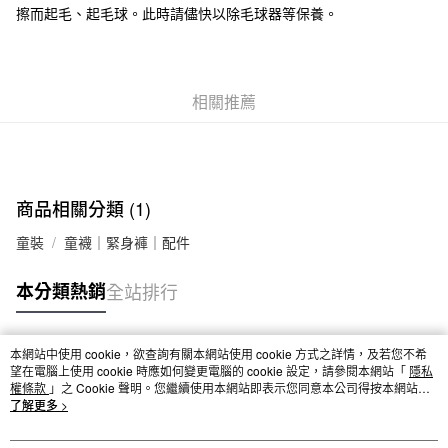
擦而起毛、起毛球。此時請儘快以除毛球器等保養。
付款後全家取貨
每筆NT$65，滿NT$1,000(含以上)免運費
7-11取貨付款
相關推薦
每筆NT$65，滿NT$1,000(含以上)免運費
付款後7-11取貨
每筆NT$65，滿NT$1,000(含以上)免運費
商品相關分類 (1)
宅配
每筆NT$150，滿NT$2,000(含以上)免運費
童裝
童襪｜緊身褲｜配件
無印良品門市自取
本分類熱銷
全站排行
免運費
本網站中使用 cookie，欲查詢有關本網站使用 cookie 方式之詳情，及若您不希
熱門標籤
望在電腦上使用 cookie 時應如何變更電腦的 cookie 設定，請參閱本網站「
隱私
權條款
」之 Cookie 聲明。您繼續使用本網站即表示您同意本公司得按本網站使
用條款之 Cookie 聲明使用 cookie。
了解更多 >