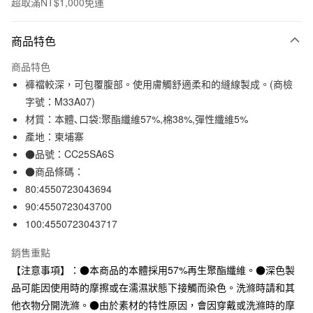
超取滿NT$1,000免運
付款方式
商品特色
信用卡一次付款
商品特色
信用卡分期付款
褲襠較深，可包覆腹部。使用膚觸舒適柔和的縫線製成。(商檢
3 期 0 利率 每期
NT$96
21家銀行
字號：M33A07)
材質：本體､口袋:聚酯纖維57%,棉38%,彈性纖維5%
合作金庫商業銀行
第一商業銀行
超商取貨付款
華南商業銀行
彰化商業銀行
產地：柬埔寨
LINE Pay
上海商業儲蓄銀行
台北富邦商業銀行
●品號：CC25SA6S
國泰世華商業銀行
兆豐國際商業銀行
●商品條碼：
Apple Pay
臺灣中小企業銀行
台中商業銀行
80:4550723043694
匯豐（台灣）商業銀行
華泰商業銀行
街口支付
90:4550723043700
聯邦商業銀行
遠東國際商業銀行
100:4550723043717
元大商業銀行
永豐商業銀行
悠遊付
玉山商業銀行
星展（台灣）商業銀行
銷售重點
台新國際商業銀行
中國信託商業銀行
運送方式
台灣樂天信用卡公司
【注意事項】：●本商品的本體採用57%再生聚酯纖維。●深色製
全家取貨付款
品可能因使用時的摩擦或在濡濕狀態下接觸而染色。洗滌時請和其
每筆NT$65，滿NT$1,000(含以上)免運費
他衣物分開洗滌。●由於素材的特性原因，會因穿戴或洗滌時的摩