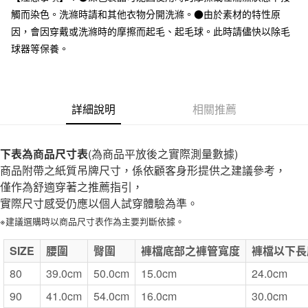
全家取貨付款
觸而染色。洗滌時請和其他衣物分開洗滌。●由於素材的特性原
每筆NT$65，滿NT$1,000(含以上)免運費
因，會因穿戴或洗滌時的摩擦而起毛、起毛球。此時請儘快以除毛
球器等保養。
付款後全家取貨
每筆NT$65，滿NT$1,000(含以上)免運費
7-11取貨付款
詳細說明
相關推薦
每筆NT$65，滿NT$1,000(含以上)免運費
付款後7-11取貨
下表為商品尺寸表
(為商品平放後之實際測量數據)
每筆NT$65，滿NT$1,000(含以上)免運費
商品附帶之紙質吊牌尺寸，係依顧客身形提供之建議參考，
僅作為舒適穿著之推薦指引，
宅配
實際尺寸感受仍應以個人試穿體驗為準。
每筆NT$150，滿NT$2,000(含以上)免運費
※建議選購時以商品尺寸表作為主要判斷依據。
無印良品門市自取
SIZE
免運費
腰圍
臀圍
褲檔底部之褲管寬度
褲檔以下長
80
39.0cm
50.0cm
15.0cm
24.0cm
90
41.0cm
54.0cm
16.0cm
30.0cm