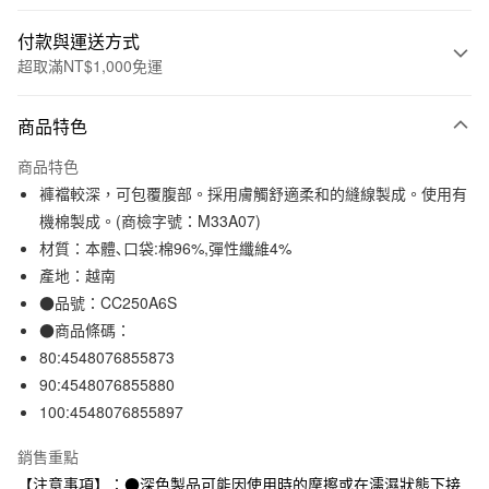
付款與運送方式
超取滿NT$1,000免運
付款方式
商品特色
信用卡一次付款
商品特色
信用卡分期付款
褲襠較深，可包覆腹部。採用膚觸舒適柔和的縫線製成。使用有
3 期 0 利率 每期
NT$96
21家銀行
機棉製成。(商檢字號：M33A07)
材質：本體､口袋:棉96%,彈性纖維4%
合作金庫商業銀行
第一商業銀行
超商取貨付款
華南商業銀行
彰化商業銀行
產地：越南
LINE Pay
上海商業儲蓄銀行
台北富邦商業銀行
●品號：CC250A6S
國泰世華商業銀行
兆豐國際商業銀行
●商品條碼：
Apple Pay
臺灣中小企業銀行
台中商業銀行
80:4548076855873
匯豐（台灣）商業銀行
華泰商業銀行
街口支付
90:4548076855880
聯邦商業銀行
遠東國際商業銀行
100:4548076855897
元大商業銀行
永豐商業銀行
悠遊付
玉山商業銀行
星展（台灣）商業銀行
銷售重點
台新國際商業銀行
中國信託商業銀行
運送方式
台灣樂天信用卡公司
【注意事項】：●深色製品可能因使用時的摩擦或在濡濕狀態下接