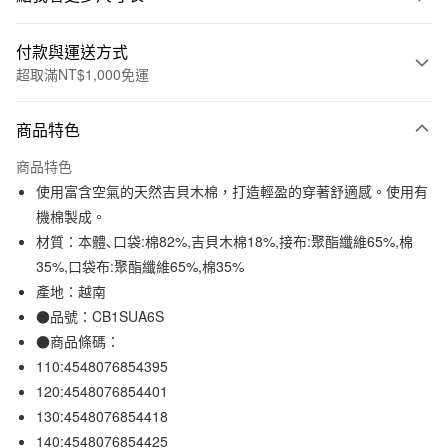
付款與運送方式
超取滿NT$1,000免運
付款方式
商品特色
信用卡一次付款
商品特色
信用卡分期付款
使用富含空氣的天然吉貝木棉，打造輕盈的穿著舒適感。使用有
3 期 0 利率 每期
NT$317
21家銀行
機棉製成。
材質：本體､口袋:棉82%,吉貝木棉18%,接布:聚酯纖維65%,棉
合作金庫商業銀行
第一商業銀行
超商取貨付款
華南商業銀行
彰化商業銀行
35%,口袋布:聚酯纖維65%,棉35%
LINE Pay
上海商業儲蓄銀行
台北富邦商業銀行
產地：越南
國泰世華商業銀行
兆豐國際商業銀行
●品號：CB1SUA6S
Apple Pay
臺灣中小企業銀行
台中商業銀行
●商品條碼：
匯豐（台灣）商業銀行
華泰商業銀行
街口支付
110:4548076854395
聯邦商業銀行
遠東國際商業銀行
120:4548076854401
元大商業銀行
永豐商業銀行
悠遊付
玉山商業銀行
星展（台灣）商業銀行
130:4548076854418
台新國際商業銀行
中國信託商業銀行
140:4548076854425
運送方式