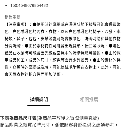
台灣樂天信用卡公司
150:4548076854432
全家取貨付款
每筆NT$65，滿NT$1,000(含以上)免運費
銷售重點
【注意事項】：●使用時的摩擦或在濡濕狀態下接觸可能會導致染
付款後全家取貨
色。白色或淺色的內衣、衣物，以及白色或淺色的椅子、沙發、車
每筆NT$65，滿NT$1,000(含以上)免運費
椅類、鞋子、包包、皮帶等處可能會被染色。洗滌時請和其他衣物
7-11取貨付款
分開洗滌。●由於素材特性可能會出現變形、扭曲等狀況。●淺色
產品在收納時可能會因光線或空氣中的污染氣體等變色。●由於採
每筆NT$65，滿NT$1,000(含以上)免運費
用成品加工，成品的尺寸、顏色等會有少許差異。●由於素材的特
付款後7-11取貨
性，穿著時的摩擦或洗滌，可能使絨毛附著在衣物上。此外，可能
每筆NT$65，滿NT$1,000(含以上)免運費
會因與衣物的相容性而更加明顯。
宅配
每筆NT$150，滿NT$2,000(含以上)免運費
詳細說明
相關推薦
無印良品門市自取
免運費
下表為商品尺寸表
(為商品平放後之實際測量數據)
商品附帶之紙質吊牌尺寸，係依顧客身形提供之建議參考，