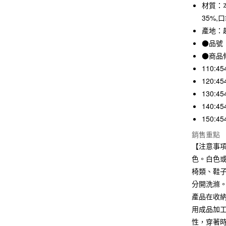
3 期 
材質：本
35%,
合作金
超商取貨
華南商
產地：
LINE Pay
上海商
●品號：
國泰世
●商品
Apple Pay
臺灣中
110:45
匯豐（
街口支付
120:45
聯邦商
元大商
130:45
悠遊付
玉山商
140:45
台新國
150:45
台灣樂
運送方式
銷售重點
【注意事
全家取貨
色。白色
每筆NT$6
椅類、鞋
付款後全
分開洗滌
每筆NT$6
產品在收
用成品加
7-11取貨
性，穿著
每筆NT$6