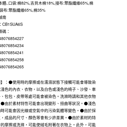
0 利率 每期
NT$317
21家銀行
體､口袋:棉82%,吉貝木棉18%,接布:聚酯纖維65%,棉
口袋布:聚酯纖維65%,棉35%
庫商業銀行
第一商業銀行
付款
業銀行
彰化商業銀行
越南
業儲蓄銀行
台北富邦商業銀行
CB1SUA6S
華商業銀行
兆豐國際商業銀行
條碼：
小企業銀行
台中商業銀行
48076854227
台灣）商業銀行
華泰商業銀行
48076854234
業銀行
遠東國際商業銀行
業銀行
永豐商業銀行
48076854241
業銀行
星展（台灣）商業銀行
48076854258
際商業銀行
中國信託商業銀行
48076854265
天信用卡公司
項】：●使用時的摩擦或在濡濕狀態下接觸可能會導致染
付款
或淺色的內衣、衣物，以及白色或淺色的椅子、沙發、車
5，滿NT$1,000(含以上)免運費
子、包包、皮帶等處可能會被染色。洗滌時請和其他衣物
家取貨
。●由於素材特性可能會出現變形、扭曲等狀況。●淺色
5，滿NT$1,000(含以上)免運費
納時可能會因光線或空氣中的污染氣體等變色。●由於採
工，成品的尺寸、顏色等會有少許差異。●由於素材的特
付款
時的摩擦或洗滌，可能使絨毛附著在衣物上。此外，可能
5，滿NT$1,000(含以上)免運費