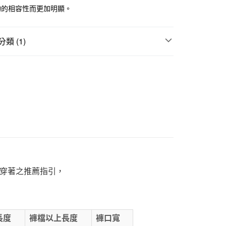
物的相容性而更加明顯。
1取貨
5，滿NT$1,000(含以上)免運費
類 (1)
童
50，滿NT$2,000(含以上)免運費
門市自取
穿著之推薦指引，
長度
褲檔以上長度
褲口寬