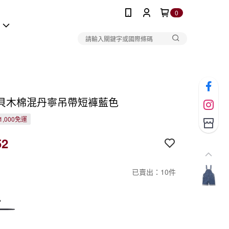
0
報
貝木棉混丹寧吊帶短褲藍色
1,000免運
52
已賣出：10件
色