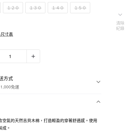
１２０
１３０
１４０
１５０
清除
紀錄
多尺寸表
送方式
1,000免運
次付款
含空氣的天然吉貝木棉，打造輕盈的穿著舒適感。使用
期付款
製成。