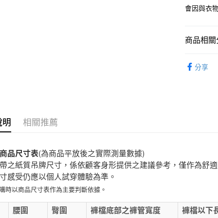
會因與衣
付款後7-1
每筆NT$6
商品相關分
宅配
童裝
兒
每筆NT$1
分享
無印良品
免運費
說明
相關推薦
商品尺寸表
(為商品平放後之實際測量數據)
帶之紙質吊牌尺寸，係依顧客身形提供之建議參考，僅作為舒適
寸感受仍應以個人試穿體驗為準。
選購時以商品尺寸表作為主要判斷依據。
E
腰圍
臀圍
褲檔底部之褲管寬度
褲檔以下