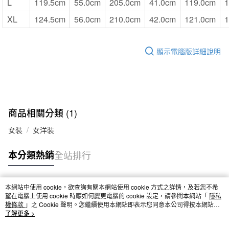
L
119.5cm
55.0cm
205.0cm
41.0cm
119.0cm
1
XL
124.5cm
56.0cm
210.0cm
42.0cm
121.0cm
1
顯示電腦版詳細說明
商品相關分類 (1)
女裝
女洋裝
本分類熱銷
全站排行
本網站中使用 cookie，欲查詢有關本網站使用 cookie 方式之詳情，及若您不希
熱門標籤
望在電腦上使用 cookie 時應如何變更電腦的 cookie 設定，請參閱本網站「
隱私
權條款
」之 Cookie 聲明。您繼續使用本網站即表示您同意本公司得按本網站使
用條款之 Cookie 聲明使用 cookie。
了解更多 >