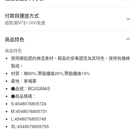
付款與運送方式
超取滿NT$1,000免運
付款方式
商品特色
信用卡一次付款
商品特色
信用卡分期付款
使用硬挺感的棉混素材，輕盈的穿著感受為其特色。使用有機棉
3 期 0 利率 每期
NT$424
21家銀行
製成。
材質：棉60%,聚酯纖維26%,聚酯纖維14%
合作金庫商業銀行
第一商業銀行
超商取貨付款
華南商業銀行
彰化商業銀行
產地：柬埔寨
LINE Pay
上海商業儲蓄銀行
台北富邦商業銀行
●品號：BC2QXA6S
國泰世華商業銀行
兆豐國際商業銀行
●商品條碼：
Apple Pay
臺灣中小企業銀行
台中商業銀行
S:4548076805724
匯豐（台灣）商業銀行
華泰商業銀行
街口支付
M:4548076805731
聯邦商業銀行
遠東國際商業銀行
L:4548076805748
元大商業銀行
永豐商業銀行
悠遊付
玉山商業銀行
星展（台灣）商業銀行
XL:4548076805755
台新國際商業銀行
中國信託商業銀行
運送方式