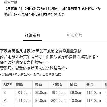
台灣樂天信用卡公司
銷售重點
全家取貨付款
【注意事項】：●深色製品可能因使用時的摩擦或在濡濕狀態下接
每筆NT$65，滿NT$1,000(含以上)免運費
觸而染色。洗滌時請和其他衣物分開洗滌。
付款後全家取貨
每筆NT$65，滿NT$1,000(含以上)免運費
詳細說明
相關推薦
7-11取貨付款
每筆NT$65，滿NT$1,000(含以上)免運費
下表為商品尺寸表
(為商品平放後之實際測量數據)
付款後7-11取貨
商品附帶之紙質吊牌尺寸，係依顧客身形提供之建議參考，
每筆NT$65，滿NT$1,000(含以上)免運費
僅作為舒適穿著之推薦指引，
實際尺寸感受仍應以個人試穿體驗為準。
宅配
※建議選購時以商品尺寸表作為主要判斷依據。
每筆NT$150，滿NT$2,000(含以上)免運費
無印良品門市自取
SIZE
胸圍
肩寬
下擺圍
袖長
全長
免運費
S
109.5cm
53.0cm
195.0cm
39.0cm
115.0cm
1
M
114.5cm
54.0cm
200.0cm
40.0cm
117.0cm
1