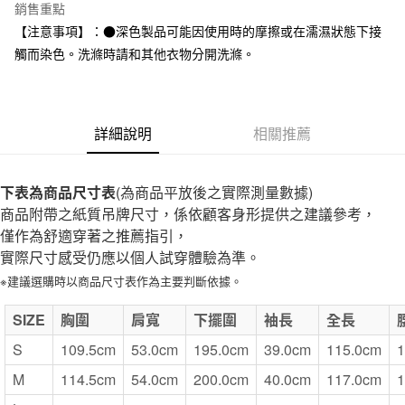
台灣樂天信用卡公司
銷售重點
全家取貨付款
【注意事項】：●深色製品可能因使用時的摩擦或在濡濕狀態下接
每筆NT$65，滿NT$1,000(含以上)免運費
觸而染色。洗滌時請和其他衣物分開洗滌。
付款後全家取貨
每筆NT$65，滿NT$1,000(含以上)免運費
詳細說明
相關推薦
7-11取貨付款
每筆NT$65，滿NT$1,000(含以上)免運費
下表為商品尺寸表
(為商品平放後之實際測量數據)
付款後7-11取貨
商品附帶之紙質吊牌尺寸，係依顧客身形提供之建議參考，
每筆NT$65，滿NT$1,000(含以上)免運費
僅作為舒適穿著之推薦指引，
實際尺寸感受仍應以個人試穿體驗為準。
宅配
※建議選購時以商品尺寸表作為主要判斷依據。
每筆NT$150，滿NT$2,000(含以上)免運費
無印良品門市自取
SIZE
胸圍
肩寬
下擺圍
袖長
全長
免運費
S
109.5cm
53.0cm
195.0cm
39.0cm
115.0cm
1
M
114.5cm
54.0cm
200.0cm
40.0cm
117.0cm
1