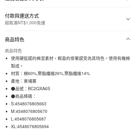
付款與運送方式
超取滿NT$1,000免運
付款方式
商品特色
信用卡一次付款
商品特色
信用卡分期付款
使用硬挺感的棉混素材，輕盈的穿著感受為其特色。使用有機棉
3 期 0 利率 每期
NT$424
21家銀行
製成。
材質：棉60%,聚酯纖維26%,聚酯纖維14%
合作金庫商業銀行
第一商業銀行
超商取貨付款
華南商業銀行
彰化商業銀行
產地：柬埔寨
LINE Pay
上海商業儲蓄銀行
台北富邦商業銀行
●品號：BC2QXA6S
國泰世華商業銀行
兆豐國際商業銀行
●商品條碼：
Apple Pay
臺灣中小企業銀行
台中商業銀行
S:4548076805663
匯豐（台灣）商業銀行
華泰商業銀行
街口支付
M:4548076805670
聯邦商業銀行
遠東國際商業銀行
L:4548076805687
元大商業銀行
永豐商業銀行
悠遊付
玉山商業銀行
星展（台灣）商業銀行
XL:4548076805694
台新國際商業銀行
中國信託商業銀行
運送方式