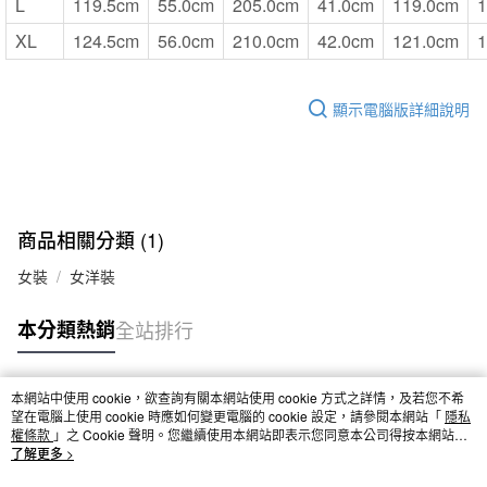
L
119.5cm
55.0cm
205.0cm
41.0cm
119.0cm
1
XL
124.5cm
56.0cm
210.0cm
42.0cm
121.0cm
1
顯示電腦版詳細說明
商品相關分類 (1)
女裝
女洋裝
本分類熱銷
全站排行
本網站中使用 cookie，欲查詢有關本網站使用 cookie 方式之詳情，及若您不希
熱門標籤
望在電腦上使用 cookie 時應如何變更電腦的 cookie 設定，請參閱本網站「
隱私
權條款
」之 Cookie 聲明。您繼續使用本網站即表示您同意本公司得按本網站使
用條款之 Cookie 聲明使用 cookie。
了解更多 >