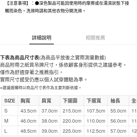
台灣樂天信用卡公司
【注意事項】：●深色製品可能因使用時的摩擦或在濡濕狀態下接
全家取貨付款
觸而染色。洗滌時請和其他衣物分開洗滌。
每筆NT$65，滿NT$1,000(含以上)免運費
付款後全家取貨
每筆NT$65，滿NT$1,000(含以上)免運費
詳細說明
相關推薦
7-11取貨付款
每筆NT$65，滿NT$1,000(含以上)免運費
下表為商品尺寸表
(為商品平放後之實際測量數據)
商品附帶之紙質吊牌尺寸，係依顧客身形提供之建議參考，
付款後7-11取貨
僅作為舒適穿著之推薦指引，
每筆NT$65，滿NT$1,000(含以上)免運費
實際尺寸感受仍應以個人試穿體驗為準。
宅配
※建議選購時以商品尺寸表作為主要判斷依據。
每筆NT$150，滿NT$2,000(含以上)免運費
SIZE
胸寬
肩寬
下擺圍
下擺寬
袖長
全
無印良品門市自取
S
43.5cm
37.0cm
215.0cm
107.5cm
55.0cm
11
免運費
M
46.0cm
38.0cm
220.0cm
110.0cm
56.0cm
11
L
48.5cm
39.0cm
225.0cm
112.5cm
57.0cm
12