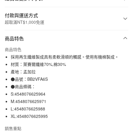
付款與運送方式
超取滿NT$1,000免運
付款方式
商品特色
信用卡一次付款
商品特色
信用卡分期付款
採用再生纖維製成具有柔軟滑順的觸感。使用有機棉製成。
3 期 0 利率 每期
NT$264
21家銀行
材質：萊賽爾纖維70%,棉30%
產地：孟加拉
合作金庫商業銀行
第一商業銀行
超商取貨付款
華南商業銀行
彰化商業銀行
●品號：BB2VFA6S
LINE Pay
上海商業儲蓄銀行
台北富邦商業銀行
●商品條碼：
國泰世華商業銀行
兆豐國際商業銀行
S:4548076625964
Apple Pay
臺灣中小企業銀行
台中商業銀行
M:4548076625971
匯豐（台灣）商業銀行
華泰商業銀行
街口支付
L:4548076625988
聯邦商業銀行
遠東國際商業銀行
XL:4548076625995
元大商業銀行
永豐商業銀行
悠遊付
玉山商業銀行
星展（台灣）商業銀行
銷售重點
台新國際商業銀行
中國信託商業銀行
運送方式