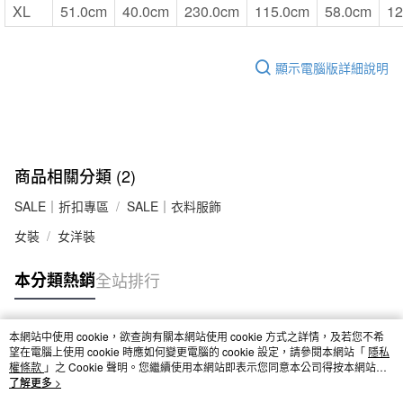
XL
51.0cm
40.0cm
230.0cm
115.0cm
58.0cm
12
顯示電腦版詳細說明
商品相關分類 (2)
SALE｜折扣專區
SALE｜衣料服飾
女裝
女洋裝
本分類熱銷
全站排行
本網站中使用 cookie，欲查詢有關本網站使用 cookie 方式之詳情，及若您不希
熱門標籤
望在電腦上使用 cookie 時應如何變更電腦的 cookie 設定，請參閱本網站「
隱私
權條款
」之 Cookie 聲明。您繼續使用本網站即表示您同意本公司得按本網站使
用條款之 Cookie 聲明使用 cookie。
了解更多 >