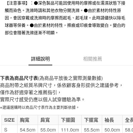
台灣樂天信用卡公司
【注意事項】：●深色製品可能因使用時的摩擦或在濡濕狀態下接
全家取貨付款
觸而染色。洗滌時請和其他衣物分開洗滌。●由於素材的特性原
每筆NT$65，滿NT$1,000(含以上)免運費
因，會因穿戴或洗滌時的摩擦而起毛、起毛球。此時請儘快以除毛
球器等保養。●由於素材的特性，擦痕或印痕會導致變白。變白的
付款後全家取貨
部位會隨著洗滌逐漸不明顯。
每筆NT$65，滿NT$1,000(含以上)免運費
7-11取貨付款
每筆NT$65，滿NT$1,000(含以上)免運費
詳細說明
相關推薦
付款後7-11取貨
每筆NT$65，滿NT$1,000(含以上)免運費
下表為商品尺寸表
(為商品平放後之實際測量數據)
商品附帶之紙質吊牌尺寸，係依顧客身形提供之建議參考，
宅配
僅作為舒適穿著之推薦指引，
每筆NT$150，滿NT$2,000(含以上)免運費
實際尺寸感受仍應以個人試穿體驗為準。
無印良品門市自取
※建議選購時以商品尺寸表作為主要判斷依據。
免運費
SIZE
胸寬
肩寬
下擺圍
下擺寬
袖長
全
S
54.5cm
55.0cm
111.0cm
55.5cm
50.0cm
58.