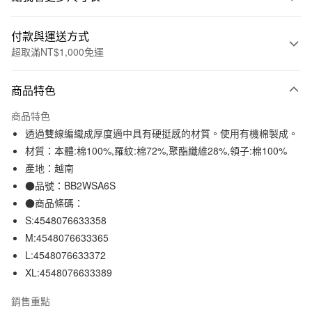
付款與運送方式
超取滿NT$1,000免運
付款方式
商品特色
信用卡一次付款
商品特色
信用卡分期付款
透過雙線編織成厚度適中具有硬挺感的材質。使用有機棉製成。
3 期 0 利率 每期
NT$210
21家銀行
材質：本體:棉100%,羅紋:棉72%,聚酯纖維28%,領子:棉100%
產地：越南
合作金庫商業銀行
第一商業銀行
超商取貨付款
華南商業銀行
彰化商業銀行
●品號：BB2WSA6S
LINE Pay
上海商業儲蓄銀行
台北富邦商業銀行
●商品條碼：
國泰世華商業銀行
兆豐國際商業銀行
S:4548076633358
Apple Pay
臺灣中小企業銀行
台中商業銀行
M:4548076633365
匯豐（台灣）商業銀行
華泰商業銀行
街口支付
L:4548076633372
聯邦商業銀行
遠東國際商業銀行
XL:4548076633389
元大商業銀行
永豐商業銀行
悠遊付
玉山商業銀行
星展（台灣）商業銀行
銷售重點
台新國際商業銀行
中國信託商業銀行
運送方式