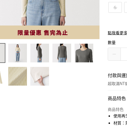
Ｓ
點我看更
數量
付款與運
超取滿NT$
付款方式
商品特色
信用卡一
商品特色
使用再
信用卡分
材質：萊