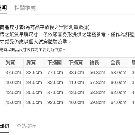
說明
相關推薦
付款後7-1
每筆NT$6
商品尺寸表
(為商品平放後之實際測量數據)
宅配
帶之紙質吊牌尺寸，係依顧客身形提供之建議參考，僅作為舒適
每筆NT$1
寸感受仍應以個人試穿體驗為準。
無印良品
選購時以商品尺寸表作為主要判斷依據。
免運費
E
胸寬
肩寬
下擺圍
下擺寬
袖長
全長
37.5cm
33.5cm
77.0cm
38.5cm
56.8cm
58.0cm
3
40.0cm
34.5cm
82.0cm
41.0cm
57.8cm
60.0cm
3
42.5cm
35.5cm
87.0cm
43.5cm
58.8cm
62.0cm
4
45.0cm
36.5cm
92.0cm
46.0cm
59.8cm
64.0cm
4
熱銷
全站排行