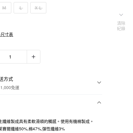
Ｍ
Ｌ
ＸＬ
清除
紀錄
多尺寸表
送方式
1,000免運
次付款
生纖維製成具有柔軟滑順的觸感。使用有機棉製成。
期付款
賽爾纖維50%,棉47%,彈性纖維3%