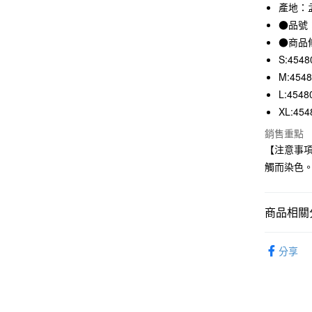
3 期 
產地：
●品號：
合作金
超商取貨
華南商
●商品
LINE Pay
上海商
S:4548
國泰世
M:454
Apple Pay
臺灣中
L:4548
匯豐（
街口支付
XL:454
聯邦商
元大商
悠遊付
銷售重點
玉山商
【注意事
台新國
觸而染色
台灣樂
運送方式
全家取貨
商品相關分
每筆NT$6
女裝
女
付款後全
分享
SALE｜
每筆NT$6
7-11取貨
每筆NT$6