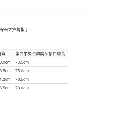
1取貨
5，滿NT$1,000(含以上)免運費
穿著之推薦指引，
50，滿NT$2,000(含以上)免運費
門市自取
腰寬
領口中央至肩膀至袖口總長
6.0cm
73.5cm
8.5cm
75.0cm
1.0cm
76.5cm
3.5cm
78.0cm