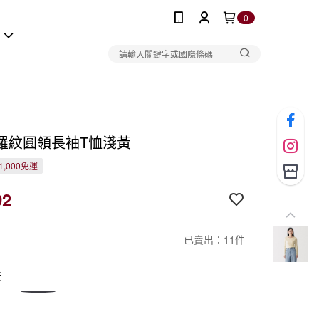
0
報
羅紋圓領長袖T恤淺黃
1,000免運
92
已賣出：11件
黃