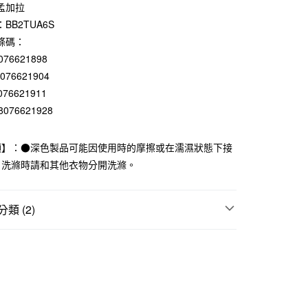
0 利率 每期
NT$130
21家銀行
孟加拉
BB2TUA6S
庫商業銀行
第一商業銀行
付款
業銀行
彰化商業銀行
條碼：
業儲蓄銀行
台北富邦商業銀行
076621898
華商業銀行
兆豐國際商業銀行
8076621904
小企業銀行
台中商業銀行
076621911
台灣）商業銀行
華泰商業銀行
8076621928
業銀行
遠東國際商業銀行
業銀行
永豐商業銀行
業銀行
星展（台灣）商業銀行
項】：●深色製品可能因使用時的摩擦或在濡濕狀態下接
際商業銀行
中國信託商業銀行
。洗滌時請和其他衣物分開洗滌。
天信用卡公司
付款
類 (2)
5，滿NT$1,000(含以上)免運費
上衣
家取貨
折扣專區
SALE｜衣料服飾
5，滿NT$1,000(含以上)免運費
付款
5，滿NT$1,000(含以上)免運費