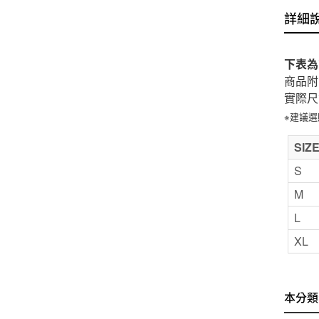
詳細
下表為
商品附
實際尺
※建議
SIZ
S
M
L
XL
本分類