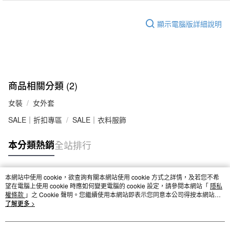
顯示電腦版詳細說明
商品相關分類 (2)
女裝
女外套
SALE｜折扣專區
SALE｜衣料服飾
本分類熱銷
全站排行
本網站中使用 cookie，欲查詢有關本網站使用 cookie 方式之詳情，及若您不希
熱門標籤
望在電腦上使用 cookie 時應如何變更電腦的 cookie 設定，請參閱本網站「
隱私
權條款
」之 Cookie 聲明。您繼續使用本網站即表示您同意本公司得按本網站使
用條款之 Cookie 聲明使用 cookie。
了解更多 >