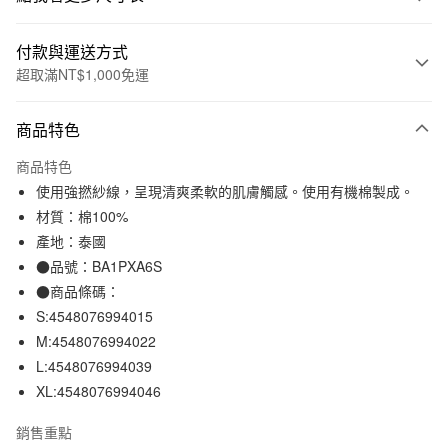
付款與運送方式
超取滿NT$1,000免運
付款方式
商品特色
信用卡一次付款
商品特色
信用卡分期付款
使用強撚紗線，呈現清爽柔軟的肌膚觸感。使用有機棉製成。
3 期 0 利率 每期
NT$210
21家銀行
材質：棉100%
產地：泰國
合作金庫商業銀行
第一商業銀行
超商取貨付款
華南商業銀行
彰化商業銀行
●品號：BA1PXA6S
LINE Pay
上海商業儲蓄銀行
台北富邦商業銀行
●商品條碼：
國泰世華商業銀行
兆豐國際商業銀行
S:4548076994015
Apple Pay
臺灣中小企業銀行
台中商業銀行
M:4548076994022
匯豐（台灣）商業銀行
華泰商業銀行
街口支付
L:4548076994039
聯邦商業銀行
遠東國際商業銀行
XL:4548076994046
元大商業銀行
永豐商業銀行
悠遊付
玉山商業銀行
星展（台灣）商業銀行
銷售重點
台新國際商業銀行
中國信託商業銀行
運送方式