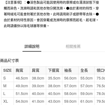
台灣樂天信用卡公司
【注意事項】：●深色製品可能因使用時的摩擦或在濡濕狀態下接
全家取貨付款
觸而染色。洗滌時請和其他衣物分開洗滌。●由於素材的特性，穿
每筆NT$65，滿NT$1,000(含以上)免運費
著時絨毛可能會附著於其他衣物。此時請用刷子或膠帶等去除。●
由於素材的特性原因，會因穿戴或洗滌時的摩擦而起毛、起毛球。
付款後全家取貨
此時請儘快以除毛球器等保養。
每筆NT$65，滿NT$1,000(含以上)免運費
7-11取貨付款
每筆NT$65，滿NT$1,000(含以上)免運費
詳細說明
相關推薦
付款後7-11取貨
每筆NT$65，滿NT$1,000(含以上)免運費
商品尺寸表
宅配
SIZE
胸寬
肩寬
下擺寬
袖長
全長
領口
每筆NT$150，滿NT$2,000(含以上)免運費
S
46.5cm
38.0cm
35.5cm
56.0cm
55.0cm
75.0
無印良品門市自取
M
49.0cm
39.0cm
38.0cm
57.0cm
57.0cm
76.5
免運費
L
51.5cm
40.0cm
40.5cm
58.0cm
59.0cm
78.0
XL
54.0cm
41.0cm
43.0cm
59.0cm
61.0cm
79.5