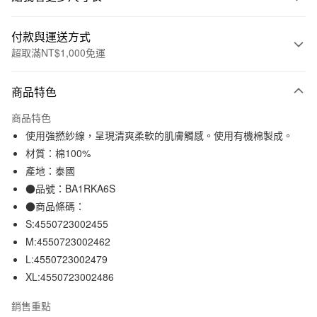
付款與運送方式
超取滿NT$1,000免運
付款方式
商品特色
信用卡一次付款
商品特色
信用卡分期付款
使用強撚紗線，呈現清爽柔軟的肌膚觸感。使用有機棉製成。
3 期 0 利率 每期
NT$210
21家銀行
材質：棉100%
產地：泰國
合作金庫商業銀行
第一商業銀行
超商取貨付款
華南商業銀行
彰化商業銀行
●品號：BA1RKA6S
LINE Pay
上海商業儲蓄銀行
台北富邦商業銀行
●商品條碼：
國泰世華商業銀行
兆豐國際商業銀行
S:4550723002455
Apple Pay
臺灣中小企業銀行
台中商業銀行
M:4550723002462
匯豐（台灣）商業銀行
華泰商業銀行
街口支付
L:4550723002479
聯邦商業銀行
遠東國際商業銀行
XL:4550723002486
元大商業銀行
永豐商業銀行
悠遊付
玉山商業銀行
星展（台灣）商業銀行
銷售重點
台新國際商業銀行
中國信託商業銀行
運送方式