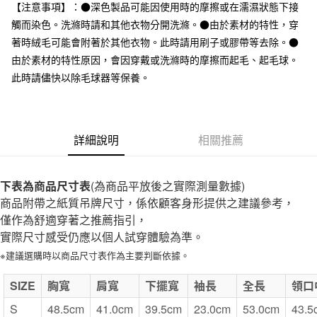
台灣樂天信用卡公司
【注意事項】：●深色製品可能因使用時的摩擦或在濡濕狀態下接
全家取貨付款
觸而染色。洗滌時請和其他衣物分開洗滌。●由於素材的特性，穿
每筆NT$65，滿NT$1,000(含以上)免運費
著時絨毛可能會附著於其他衣物。此時請用刷子或膠帶等去除。●
由於素材的特性原因，會因穿戴或洗滌時的摩擦而起毛、起毛球。
付款後全家取貨
此時請儘快以除毛球器等保養。
每筆NT$65，滿NT$1,000(含以上)免運費
7-11取貨付款
每筆NT$65，滿NT$1,000(含以上)免運費
詳細說明
相關推薦
付款後7-11取貨
每筆NT$65，滿NT$1,000(含以上)免運費
下表為商品尺寸表
(為商品平放後之實際測量數據)
商品附帶之紙質吊牌尺寸，係依顧客身形提供之建議參考，
宅配
僅作為舒適穿著之推薦指引，
每筆NT$150，滿NT$2,000(含以上)免運費
實際尺寸感受仍應以個人試穿體驗為準。
無印良品門市自取
※建議選購時以商品尺寸表作為主要判斷依據。
免運費
SIZE
胸寬
肩寬
下擺寬
袖長
全長
領口
S
48.5cm
41.0cm
39.5cm
23.0cm
53.0cm
43.5