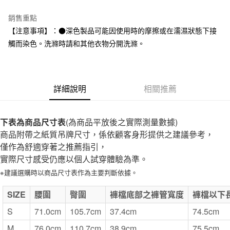
台灣樂天信用卡公司
全家取貨付款
銷售重點
每筆NT$65，滿NT$1,000(含以上)免運費
【注意事項】：●深色製品可能因使用時的摩擦或在濡濕狀態下接
觸而染色。洗滌時請和其他衣物分開洗滌。
付款後全家取貨
每筆NT$65，滿NT$1,000(含以上)免運費
7-11取貨付款
詳細說明
相關推薦
每筆NT$65，滿NT$1,000(含以上)免運費
付款後7-11取貨
下表為商品尺寸表
(為商品平放後之實際測量數據)
每筆NT$65，滿NT$1,000(含以上)免運費
商品附帶之紙質吊牌尺寸，係依顧客身形提供之建議參考，
僅作為舒適穿著之推薦指引，
宅配
實際尺寸感受仍應以個人試穿體驗為準。
每筆NT$150，滿NT$2,000(含以上)免運費
※建議選購時以商品尺寸表作為主要判斷依據。
無印良品門市自取
SIZE
免運費
腰圍
臀圍
褲檔底部之褲管寬度
褲檔以下
S
71.0cm
105.7cm
37.4cm
74.5cm
M
76.0cm
110.7cm
38.9cm
75.5cm