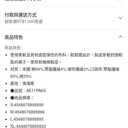
付款與運送方式
超取滿NT$1,000免運
付款方式
商品特色
信用卡一次付款
商品特色
信用卡分期付款
使用柔軟且具有適當彈性的布料，鬆緊腰設計，製成穿著舒適輕
3 期 0 利率 每期
NT$317
21家銀行
鬆的褲子。使用有機棉製成。
材質：本體:棉94%,聚酯纖維4%,彈性纖維2%,口袋布:聚酯纖維
合作金庫商業銀行
第一商業銀行
超商取貨付款
華南商業銀行
彰化商業銀行
65%,棉35%
LINE Pay
上海商業儲蓄銀行
台北富邦商業銀行
產地：柬埔寨
國泰世華商業銀行
兆豐國際商業銀行
●品號：AE11PA6S
Apple Pay
臺灣中小企業銀行
台中商業銀行
●商品條碼：
匯豐（台灣）商業銀行
華泰商業銀行
街口支付
S:4548076895695
聯邦商業銀行
遠東國際商業銀行
M:4548076895886
元大商業銀行
永豐商業銀行
悠遊付
玉山商業銀行
星展（台灣）商業銀行
L:4548076895893
台新國際商業銀行
中國信託商業銀行
XL:4548076895923
運送方式