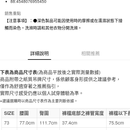
88:4548076955450
全家取貨付款
每筆NT$65，滿NT$1,000(含以上)免運費
銷售重點
【注意事項】：●深色製品可能因使用時的摩擦或在濡濕狀態下接
付款後全家取貨
觸而染色。洗滌時請和其他衣物分開洗滌。
每筆NT$65，滿NT$1,000(含以上)免運費
7-11取貨付款
每筆NT$65，滿NT$1,000(含以上)免運費
詳細說明
相關推薦
付款後7-11取貨
每筆NT$65，滿NT$1,000(含以上)免運費
下表為商品尺寸表
(為商品平放後之實際測量數據)
商品附帶之紙質吊牌尺寸，係依顧客身形提供之建議參考，
宅配
僅作為舒適穿著之推薦指引，
每筆NT$150，滿NT$2,000(含以上)免運費
實際尺寸感受仍應以個人試穿體驗為準。
無印良品門市自取
※建議選購時以商品尺寸表作為主要判斷依據。
免運費
SIZE
腰圍
臀圍
褲檔底部之褲管寬度
褲檔以下
73
77.0cm
111.7cm
37.4cm
75.5cm