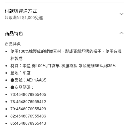
付款與運送方式
超取滿NT$1,000免運
付款方式
商品特色
信用卡一次付款
商品特色
信用卡分期付款
使用100%棉製成的綾織素材，製成寬鬆舒適的褲子。使用有機
3 期 0 利率 每期
NT$330
21家銀行
棉製成。
材質：本體:棉100%,口袋布､褲腰襯裡:聚酯纖維65%,棉35%
合作金庫商業銀行
第一商業銀行
超商取貨付款
華南商業銀行
彰化商業銀行
產地：印度
LINE Pay
上海商業儲蓄銀行
台北富邦商業銀行
●品號：AE11AA6S
國泰世華商業銀行
兆豐國際商業銀行
●商品條碼：
Apple Pay
臺灣中小企業銀行
台中商業銀行
73:4548076955405
匯豐（台灣）商業銀行
華泰商業銀行
街口支付
76:4548076955412
聯邦商業銀行
遠東國際商業銀行
79:4548076955429
元大商業銀行
永豐商業銀行
悠遊付
玉山商業銀行
星展（台灣）商業銀行
82:4548076955436
台新國際商業銀行
中國信託商業銀行
85:4548076955443
運送方式
台灣樂天信用卡公司