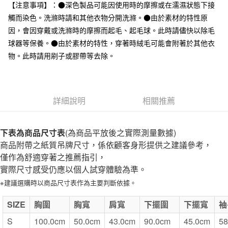
台灣樂天信用卡公司
【注意事項】：●深色製品可能因使用時的摩擦或在濡濕狀態下接
全家取貨付款
觸而染色。洗滌時請和其他衣物分開洗滌。●由於素材的特性原
每筆NT$65，滿NT$1,000(含以上)免運費
因，會因穿戴或洗滌時的摩擦而起毛、起毛球。此時請儘快以除毛
球器等保養。●由於素材的特性，穿著時絨毛可能會附著於其他衣
付款後全家取貨
物。此時請用刷子或膠帶等去除。
每筆NT$65，滿NT$1,000(含以上)免運費
7-11取貨付款
每筆NT$65，滿NT$1,000(含以上)免運費
詳細說明
相關推薦
付款後7-11取貨
每筆NT$65，滿NT$1,000(含以上)免運費
下表為商品尺寸表
(為商品平放後之實際測量數據)
商品附帶之紙質吊牌尺寸，係依顧客身形提供之建議參考，
宅配
僅作為舒適穿著之推薦指引，
每筆NT$150，滿NT$2,000(含以上)免運費
實際尺寸感受仍應以個人試穿體驗為準。
無印良品門市自取
※建議選購時以商品尺寸表作為主要判斷依據。
免運費
SIZE
胸圍
胸寬
肩寬
下擺圍
下擺寬
袖
S
100.0cm
50.0cm
43.0cm
90.0cm
45.0cm
58