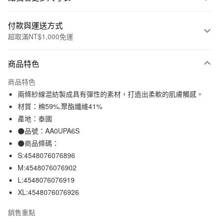
付款與運送方式
超取滿NT$1,000免運
付款方式
商品特色
信用卡一次付款
商品特色
信用卡分期付款
兩條紗線混紡製成具有彈性的素材，打造出柔軟的肌膚觸感。
3 期 0 利率 每期
NT$317
21家銀行
材質：棉59%,聚酯纖維41%
產地：泰國
合作金庫商業銀行
第一商業銀行
超商取貨付款
華南商業銀行
彰化商業銀行
●品號：AA0UPA6S
LINE Pay
上海商業儲蓄銀行
台北富邦商業銀行
●商品條碼：
國泰世華商業銀行
兆豐國際商業銀行
S:4548076076896
Apple Pay
臺灣中小企業銀行
台中商業銀行
M:4548076076902
匯豐（台灣）商業銀行
華泰商業銀行
街口支付
L:4548076076919
聯邦商業銀行
遠東國際商業銀行
XL:4548076076926
元大商業銀行
永豐商業銀行
悠遊付
玉山商業銀行
星展（台灣）商業銀行
銷售重點
台新國際商業銀行
中國信託商業銀行
運送方式