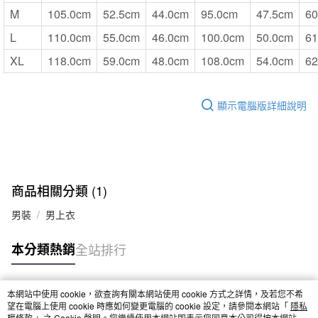
M
105.0cm
52.5cm
44.0cm
95.0cm
47.5cm
60
L
110.0cm
55.0cm
46.0cm
100.0cm
50.0cm
61
XL
118.0cm
59.0cm
48.0cm
108.0cm
54.0cm
62
顯示電腦版詳細說明
商品相關分類 (1)
男裝
男上衣
本分類熱銷
全站排行
本網站中使用 cookie，欲查詢有關本網站使用 cookie 方式之詳情，及若您不希
熱門標籤
望在電腦上使用 cookie 時應如何變更電腦的 cookie 設定，請參閱本網站「
隱私
權條款
」之 Cookie 聲明。您繼續使用本網站即表示您同意本公司得按本網站使