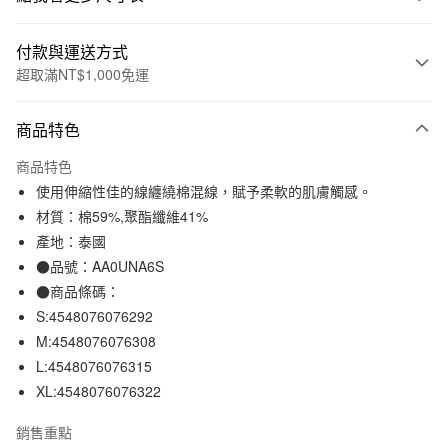
付款與運送方式
超取滿NT$1,000免運
付款方式
商品特色
信用卡一次付款
商品特色
信用卡分期付款
使用伸縮性佳的線纏繞棉混線，賦予柔軟的肌膚觸感。
3 期 0 利率 每期
NT$264
21家銀行
材質：棉59%,聚酯纖維41%
產地：泰國
合作金庫商業銀行
第一商業銀行
超商取貨付款
華南商業銀行
彰化商業銀行
●品號：AA0UNA6S
LINE Pay
上海商業儲蓄銀行
台北富邦商業銀行
●商品條碼：
國泰世華商業銀行
兆豐國際商業銀行
S:4548076076292
Apple Pay
臺灣中小企業銀行
台中商業銀行
M:4548076076308
匯豐（台灣）商業銀行
華泰商業銀行
街口支付
L:4548076076315
聯邦商業銀行
遠東國際商業銀行
XL:4548076076322
元大商業銀行
永豐商業銀行
悠遊付
玉山商業銀行
星展（台灣）商業銀行
銷售重點
台新國際商業銀行
中國信託商業銀行
運送方式