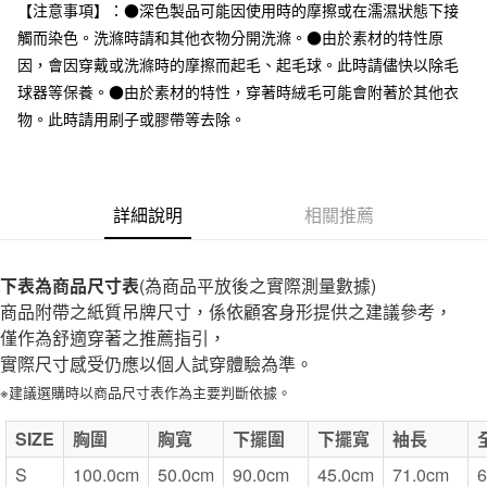
台灣樂天信用卡公司
【注意事項】：●深色製品可能因使用時的摩擦或在濡濕狀態下接
全家取貨付款
觸而染色。洗滌時請和其他衣物分開洗滌。●由於素材的特性原
每筆NT$65，滿NT$1,000(含以上)免運費
因，會因穿戴或洗滌時的摩擦而起毛、起毛球。此時請儘快以除毛
球器等保養。●由於素材的特性，穿著時絨毛可能會附著於其他衣
付款後全家取貨
物。此時請用刷子或膠帶等去除。
每筆NT$65，滿NT$1,000(含以上)免運費
7-11取貨付款
每筆NT$65，滿NT$1,000(含以上)免運費
詳細說明
相關推薦
付款後7-11取貨
每筆NT$65，滿NT$1,000(含以上)免運費
下表為商品尺寸表
(為商品平放後之實際測量數據)
商品附帶之紙質吊牌尺寸，係依顧客身形提供之建議參考，
宅配
僅作為舒適穿著之推薦指引，
每筆NT$150，滿NT$2,000(含以上)免運費
實際尺寸感受仍應以個人試穿體驗為準。
無印良品門市自取
※建議選購時以商品尺寸表作為主要判斷依據。
免運費
SIZE
胸圍
胸寬
下擺圍
下擺寬
袖長
S
100.0cm
50.0cm
90.0cm
45.0cm
71.0cm
6