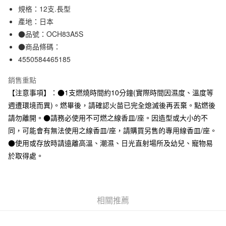
規格：12支.長型
合作金庫商業銀行
第一商業銀行
超商取貨付款
華南商業銀行
彰化商業銀行
產地：日本
LINE Pay
上海商業儲蓄銀行
台北富邦商業銀行
●品號：OCH83A5S
國泰世華商業銀行
兆豐國際商業銀行
●商品條碼：
Apple Pay
臺灣中小企業銀行
台中商業銀行
4550584465185
匯豐（台灣）商業銀行
華泰商業銀行
街口支付
聯邦商業銀行
遠東國際商業銀行
銷售重點
元大商業銀行
永豐商業銀行
悠遊付
【注意事項】：●1支燃燒時間約10分鐘(實際時間因濕度、溫度等
玉山商業銀行
星展（台灣）商業銀行
週遭環境而異)。燃畢後，請確認火苗已完全熄滅後再丟棄。點燃後
台新國際商業銀行
中國信託商業銀行
運送方式
台灣樂天信用卡公司
請勿離開。●請務必使用不可燃之線香皿/座。因造型或大小的不
全家取貨付款
同，可能會有無法使用之線香皿/座，請購買另售的專用線香皿/座。
每筆NT$65，滿NT$1,000(含以上)免運費
●使用或存放時請遠離高溫、潮濕、日光直射場所及幼兒、寵物易
於取得處。
付款後全家取貨
每筆NT$65，滿NT$1,000(含以上)免運費
7-11取貨付款
相關推薦
每筆NT$65，滿NT$1,000(含以上)免運費
付款後7-11取貨