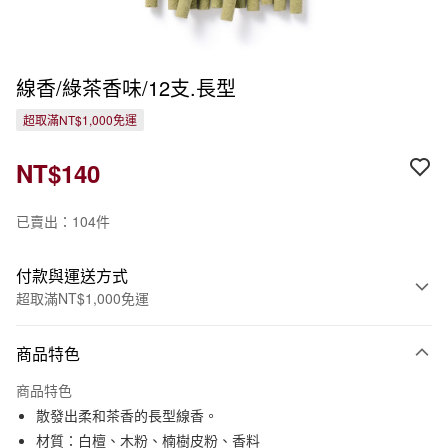
線香/綠茶香味/12支.長型
超取滿NT$1,000免運
NT$140
已賣出：104件
付款與運送方式
超取滿NT$1,000免運
付款方式
商品特色
信用卡一次付款
商品特色
信用卡分期付款
散發出柔和茶香的長型線香。
3 期 0 利率 每期
NT$46
21家銀行
材質：白檀、木粉、楠樹皮粉、香料