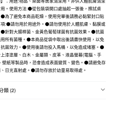
項】：用途:物品、桌面等居家清潔用。非供人體肌膚清潔
際商業銀行
中國信託商業銀行
膚用。使用方法:●從包裝袋開口處抽起一張後，擦拭桌
天信用卡公司
。●為了避免本商品乾燥，使用完畢後請務必黏緊封口貼
事項:●請勿用於用途外。●請勿使用於人體肌膚、黏膜或
付款
。●針對大腸桿菌、金黃色葡萄球菌有抗菌效果。●抗菌
5，滿NT$1,000(含以上)免運費
適用所有菌種。●本商品從袋中取出後請盡快使用，以免
家取貨
、抗菌效力。●使用後請勿投入馬桶，以免造成堵塞。●
5，滿NT$1,000(含以上)免運費
於上漆塗層、白木、金屬類、皮革、液晶螢幕(電腦、手
)、壁紙等製品時，恐會造成表面變質、變色。●請避免存
付款
源、日光直射處。●請勿存放於幼童易取得處。
5，滿NT$1,000(含以上)免運費
1取貨
類 (2)
5，滿NT$1,000(含以上)免運費
清潔｜衛生用品
50，滿NT$2,000(含以上)免運費
用品
家庭清潔
門市自取