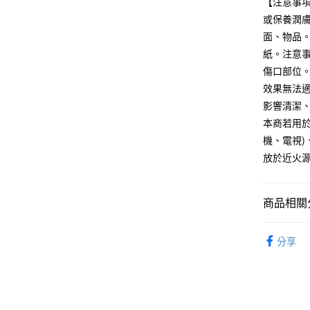
【注意事
台新國
或保養潤
台灣樂
運送方式
面、物品
紙。注意
全家取貨
傷口部位
每筆NT$6
效果無法
付款後全
影響清潔
每筆NT$6
本商若用
機、電視
7-11取貨
放於近火
每筆NT$6
付款後7-1
商品相關分
每筆NT$6
美容保養
宅配
分享
每筆NT$1
清掃洗滌
無印良品
免運費