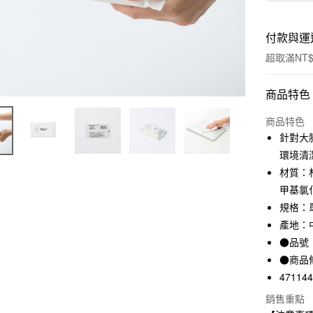
付款與運
超取滿NT$
付款方式
商品特色
信用卡一
商品特色
針對大
信用卡分
環境清
3 期 
材質：
甲基氯
合作金
超商取貨
華南商
規格：單
LINE Pay
上海商
產地：
國泰世
●品號：
Apple Pay
臺灣中
●商品
匯豐（
街口支付
47114
聯邦商
元大商
悠遊付
銷售重點
玉山商