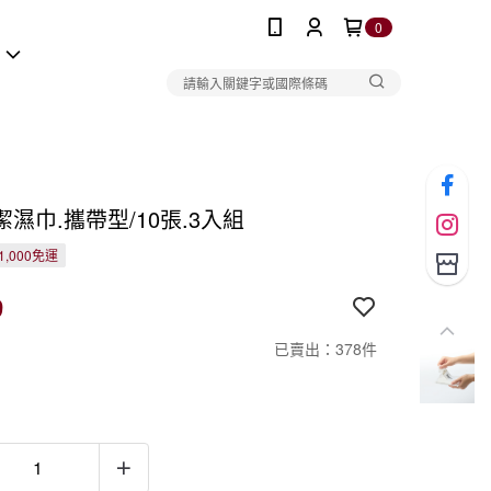
0
報
濕巾.攜帶型/10張.3入組
1,000免運
9
已賣出：378件