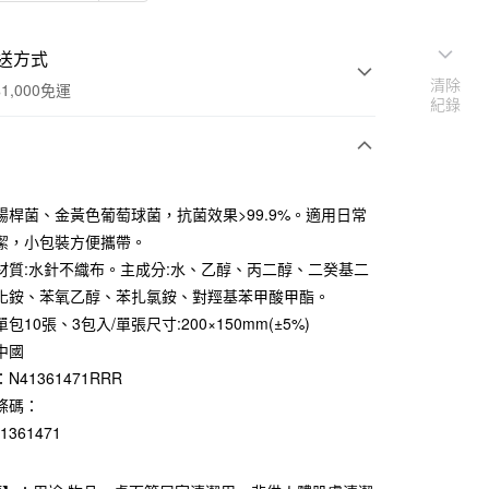
送方式
清除
1,000免運
紀錄
次付款
腸桿菌、金黃色葡萄球菌，抗菌效果>99.9%。適用日常
期付款
潔，小包裝方便攜帶。
0 利率 每期
NT$16
21家銀行
材質:水針不織布。主成分:水、乙醇、丙二醇、二癸基二
化銨、苯氧乙醇、苯扎氯銨、對羥基苯甲酸甲酯。
庫商業銀行
第一商業銀行
付款
業銀行
彰化商業銀行
包10張、3包入/單張尺寸:200×150mm(±5%)
業儲蓄銀行
台北富邦商業銀行
中國
華商業銀行
兆豐國際商業銀行
N41361471RRR
小企業銀行
台中商業銀行
條碼：
台灣）商業銀行
華泰商業銀行
41361471
業銀行
遠東國際商業銀行
業銀行
永豐商業銀行
業銀行
星展（台灣）商業銀行