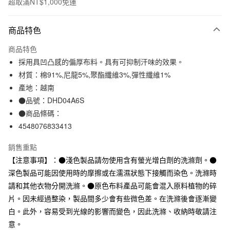
超取滿NT$1,000免運
付款方式
商品特色
信用卡一次付款
商品特色
信用卡分期付款
採用具凹凸感的偏厚布料。具有可抑制汗味的效果。
3 期 0 利率 每期
NT$33
21家銀行
材質：棉91%,尼龍5%,聚酯纖維3%,彈性纖維1%
產地：越南
合作金庫商業銀行
第一商業銀行
超商取貨付款
華南商業銀行
彰化商業銀行
●品號：DHD04A6S
LINE Pay
上海商業儲蓄銀行
台北富邦商業銀行
●商品條碼：
國泰世華商業銀行
兆豐國際商業銀行
4548076833413
Apple Pay
臺灣中小企業銀行
台中商業銀行
匯豐（台灣）商業銀行
華泰商業銀行
銷售重點
街口支付
聯邦商業銀行
遠東國際商業銀行
【注意事項】：●淺色製品請勿使用含有螢光增白劑的洗滌劑。●
元大商業銀行
永豐商業銀行
悠遊付
深色製品可能因使用時的摩擦或在濡濕狀態下接觸而染色。洗滌時
玉山商業銀行
星展（台灣）商業銀行
請和其他衣物分開洗滌。●原色布料產品可能會混入原料植物的碎
台新國際商業銀行
中國信託商業銀行
運送方式
台灣樂天信用卡公司
片。因未經過整染，製品間多少會有些微色差。在洗滌後會逐漸變
全家取貨付款
白。此外，容易受到光線的影響而變色，因此洗滌、收納時敬請注
每筆NT$65，滿NT$1,000(含以上)免運費
意。