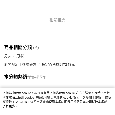
付款後全家取貨
每筆NT$65，滿NT$1,000(含以上)免運費
相關推薦
7-11取貨付款
每筆NT$65，滿NT$1,000(含以上)免運費
付款後7-11取貨
每筆NT$65，滿NT$1,000(含以上)免運費
商品相關分類 (2)
宅配
男裝
男襪
每筆NT$150，滿NT$2,000(含以上)免運費
期間限定｜多項優惠
指定直角襪3件249元
無印良品門市自取
本分類熱銷
全站排行
免運費
本網站中使用 cookie，欲查詢有關本網站使用 cookie 方式之詳情，及若您不希
熱門標籤
望在電腦上使用 cookie 時應如何變更電腦的 cookie 設定，請參閱本網站「
隱私
權條款
」之 Cookie 聲明。您繼續使用本網站即表示您同意本公司得按本網站使
用條款之 Cookie 聲明使用 cookie。
了解更多 >