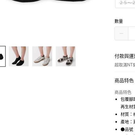
２５～
數量
付款與運
超取滿NT$
付款方式
商品特色
信用卡一
商品特色
包覆腳
信用卡分
再生材
3 期 
材質：棉
產地：
合作金
超商取貨
華南商
●品號：
LINE Pay
上海商