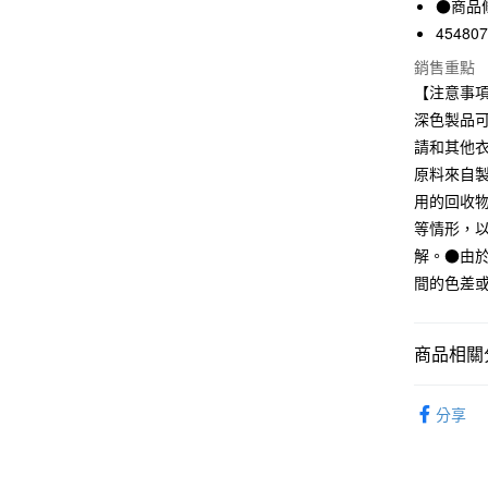
●商品
國泰世
45480
Apple Pay
臺灣中
銷售重點
匯豐（
街口支付
聯邦商
【注意事
元大商
悠遊付
深色製品
玉山商
請和其他
台新國
原料來自
台灣樂
運送方式
用的回收
等情形，
全家取貨
解。●由
每筆NT$6
間的色差
付款後全
每筆NT$6
商品相關分
7-11取貨
男裝
男
每筆NT$6
分享
期間限定
付款後7-1
每筆NT$6