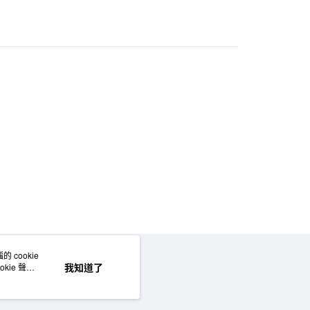
50，滿NT$2,000(含以上)免運費
門市自取
 cookie
網站地圖
我知道了
kie 聲明