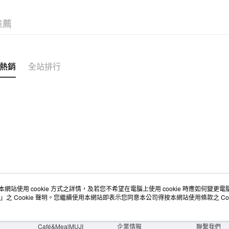
宅配
推薦
每筆NT$1
無印良品
免運費
熱銷
全站排行
本網站使用 cookie 方式之詳情，及若您不希望在電腦上使用 cookie 時應如何變更電腦的
店舖情報
空間改造企劃服務
會員服務
」之 Cookie 聲明。您繼續使用本網站即表示您同意本公司得按本網站使用條款之 Coo
門市服務
大宗採購
人才招募
門市活動講座
隱私權及網站使用條款
顧客服務
活動特集
最新消息
購物說明
Café&MealMUJI
企業情報
聯繫我們