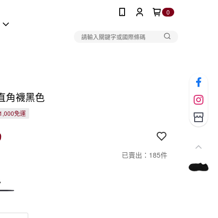
0
報
直角襪黑色
1,000免運
9
已賣出：185件
色