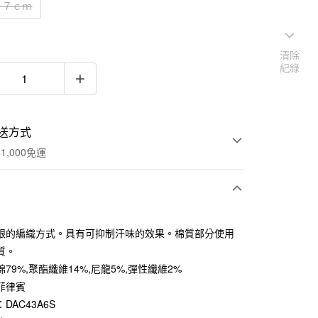
２７ｃｍ
清除
紀錄
送方式
1,000免運
次付款
跟的編織方式。具有可抑制汗味的效果。棉質部分使用
期付款
質。
0 利率 每期
NT$33
21家銀行
79%,聚酯纖維14%,尼龍5%,彈性纖維2%
菲律賓
庫商業銀行
第一商業銀行
付款
業銀行
彰化商業銀行
DAC43A6S
業儲蓄銀行
台北富邦商業銀行