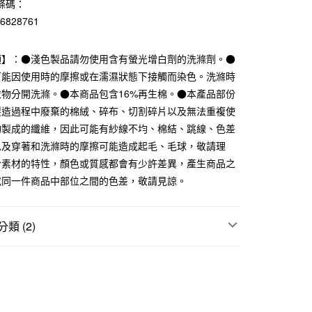
條碼：
華商業銀行
兆豐國際商業銀行
76828761
小企業銀行
台中商業銀行
台灣）商業銀行
華泰商業銀行
業銀行
遠東國際商業銀行
項】：●淺色製品請勿使用含有螢光增白劑的洗滌劑。●
業銀行
永豐商業銀行
可能因使用時的摩擦或在濡濕狀態下接觸而染色。洗滌時
業銀行
星展（台灣）商業銀行
衣物分開洗滌。●本商品包含16%再生棉。●本產品部份
際商業銀行
中國信託商業銀行
製造過程中廢棄的棉絨、碎布、切割碎片以及無法重複使
天信用卡公司
物製成的纖維，因此可能有紗線不均、棉結、跳線、色差
以及穿著和洗滌時的摩擦可能造成起毛、毛球，敬請理
付款
於素材的特性，顏色或質感都會有少許差異，產生商品之
5，滿NT$1,000(含以上)免運費
或同一件商品中部位之間的色差，敬請見諒。
家取貨
5，滿NT$1,000(含以上)免運費
類 (2)
付款
襪
5，滿NT$1,000(含以上)免運費
｜多項優惠
指定直角襪3件249元
1取貨
5，滿NT$1,000(含以上)免運費