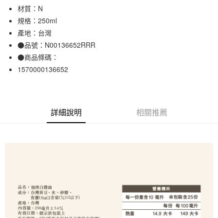
材質：N
合作金庫商業銀行
第一商業銀行
超商取貨付款
華南商業銀行
彰化商業銀行
規格：250ml
LINE Pay
上海商業儲蓄銀行
台北富邦商業銀行
產地：台灣
國泰世華商業銀行
兆豐國際商業銀行
●品號：N00136652RRR
Apple Pay
臺灣中小企業銀行
台中商業銀行
●商品條碼：
匯豐（台灣）商業銀行
華泰商業銀行
街口支付
1570000136652
聯邦商業銀行
遠東國際商業銀行
元大商業銀行
永豐商業銀行
悠遊付
玉山商業銀行
星展（台灣）商業銀行
台新國際商業銀行
中國信託商業銀行
運送方式
詳細說明
相關推薦
台灣樂天信用卡公司
全家取貨付款
每筆NT$65，滿NT$1,000(含以上)免運費
付款後全家取貨
每筆NT$65，滿NT$1,000(含以上)免運費
7-11取貨付款
每筆NT$65，滿NT$1,000(含以上)免運費
付款後7-11取貨