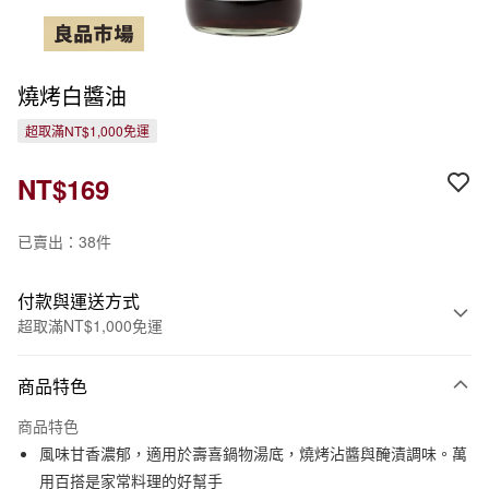
燒烤白醬油
超取滿NT$1,000免運
NT$169
已賣出：38件
付款與運送方式
超取滿NT$1,000免運
付款方式
商品特色
信用卡一次付款
商品特色
信用卡分期付款
風味甘香濃郁，適用於壽喜鍋物湯底，燒烤沾醬與醃漬調味。萬
3 期 0 利率 每期
NT$56
21家銀行
用百搭是家常料理的好幫手