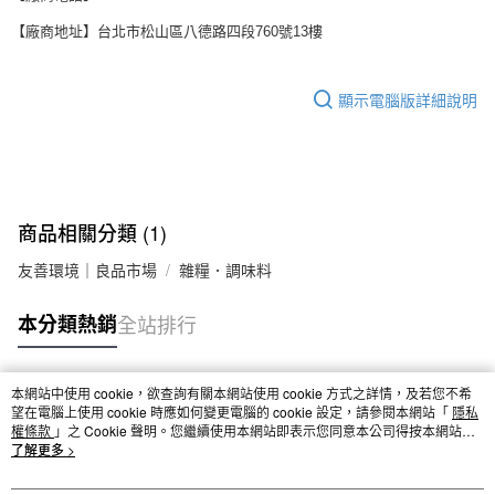
【廠商地址】台北市松山區八德路四段760號13樓
顯示電腦版詳細說明
商品相關分類 (1)
友善環境｜良品市場
雜糧．調味料
本分類熱銷
全站排行
本網站中使用 cookie，欲查詢有關本網站使用 cookie 方式之詳情，及若您不希
熱門標籤
望在電腦上使用 cookie 時應如何變更電腦的 cookie 設定，請參閱本網站「
隱私
權條款
」之 Cookie 聲明。您繼續使用本網站即表示您同意本公司得按本網站使
用條款之 Cookie 聲明使用 cookie。
了解更多 >