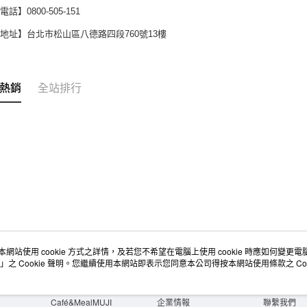
話】0800-505-151
地址】台北市松山區八德路四段760號13樓
熱銷
全站排行
本網站使用 cookie 方式之詳情，及若您不希望在電腦上使用 cookie 時應如何變更電腦的
店舖情報
空間改造企劃服務
會員服務
」之 Cookie 聲明。您繼續使用本網站即表示您同意本公司得按本網站使用條款之 Coo
門市服務
大宗採購
人才招募
門市活動講座
隱私權及網站使用條款
顧客服務
活動特集
最新消息
購物說明
Café&MealMUJI
企業情報
聯繫我們