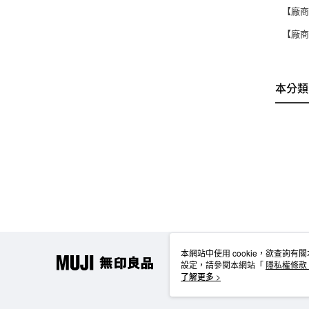
【廠商電
【廠商
本分類
本網站中使用 cookie，欲查詢有關
設定，請參閱本網站「
隱私權條款
使用 cookie。
了解更多 >