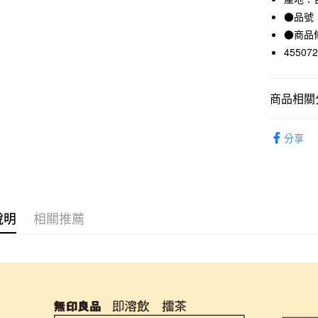
台新國
●品號：
台灣樂
運送方式
●商品
45507
全家取貨
每筆NT$6
商品相關分
付款後全
每筆NT$6
食品
飲
分享
7-11取貨
每筆NT$6
付款後7-1
每筆NT$6
說明
相關推薦
宅配
每筆NT$1
無印良品
免運費