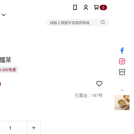
0
報
 擂茶
1,000免運
9
已賣出：167件