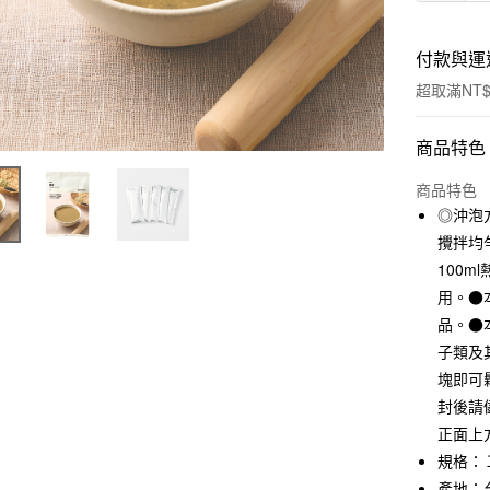
付款與運
超取滿NT$
付款方式
商品特色
信用卡一
商品特色
◎沖泡
信用卡分
攪拌均
3 期 
100
用。●
合作金
超商取貨
華南商
品。●
LINE Pay
上海商
子類及
國泰世
塊即可
Apple Pay
臺灣中
封後請
匯豐（
街口支付
正面上方
聯邦商
元大商
規格：
悠遊付
玉山商
產地：