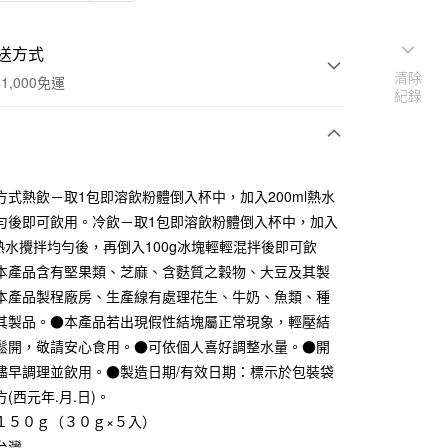
送方式
清除
1,000免運
紀錄
次付款
方式熱飲－取1包即溶飲粉體倒入杯中，加入200ml熱水
期付款
勻後即可飲用。冷飲－取1包即溶飲粉體倒入杯中，加入
0 利率 每期
NT$33
21家銀行
ml熱水攪拌均勻後，再倒入100g冰塊輕輕混拌後即可飲
本產品含有堅果類、芝麻、含麩質之穀物、大豆及其製
庫商業銀行
第一商業銀行
付款
業銀行
彰化商業銀行
本產品製程廠房、生產線有處理花生、牛奶、魚類、種
業儲蓄銀行
台北富邦商業銀行
其製品。●本產品若出現假性結塊屬正常現象，輕壓結
華商業銀行
兆豐國際商業銀行
鬆開，敬請安心食用。●可依個人喜好調整水量。●開
小企業銀行
台中商業銀行
儘早調理並飲用。●製造日期/有效日期：標示於包裝袋
台灣）商業銀行
華泰商業銀行
(西元年.月.日)。
業銀行
遠東國際商業銀行
業銀行
永豐商業銀行
１５０ｇ（３０ｇ×５入）
業銀行
星展（台灣）商業銀行
台灣