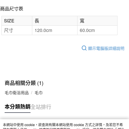
7-11取貨付款
商品尺寸表
每筆NT$65，滿NT$1,000(含以上)免運費
SIZE
長
寬
付款後7-11取貨
尺寸
120.0cm
60.0cm
每筆NT$65，滿NT$1,000(含以上)免運費
宅配
顯示電腦版詳細說明
每筆NT$150，滿NT$2,000(含以上)免運費
無印良品門市自取
免運費
商品相關分類 (1)
毛巾衛浴用品
毛巾
本分類熱銷
全站排行
本網站中使用 cookie，欲查詢有關本網站使用 cookie 方式之詳情，及若您不希
熱門標籤