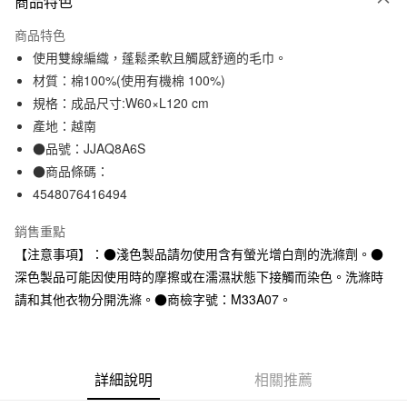
商品特色
信用卡一次付款
商品特色
信用卡分期付款
使用雙線編織，蓬鬆柔軟且觸感舒適的毛巾。
3 期 0 利率 每期
NT$99
21家銀行
材質：棉100%(使用有機棉 100%)
規格：成品尺寸:W60×L120 cm
合作金庫商業銀行
第一商業銀行
超商取貨付款
華南商業銀行
彰化商業銀行
產地：越南
LINE Pay
上海商業儲蓄銀行
台北富邦商業銀行
●品號：JJAQ8A6S
國泰世華商業銀行
兆豐國際商業銀行
●商品條碼：
Apple Pay
臺灣中小企業銀行
台中商業銀行
4548076416494
匯豐（台灣）商業銀行
華泰商業銀行
街口支付
聯邦商業銀行
遠東國際商業銀行
銷售重點
元大商業銀行
永豐商業銀行
悠遊付
【注意事項】：●淺色製品請勿使用含有螢光增白劑的洗滌劑。●
玉山商業銀行
星展（台灣）商業銀行
深色製品可能因使用時的摩擦或在濡濕狀態下接觸而染色。洗滌時
台新國際商業銀行
中國信託商業銀行
運送方式
台灣樂天信用卡公司
請和其他衣物分開洗滌。●商檢字號：M33A07。
全家取貨付款
每筆NT$65，滿NT$1,000(含以上)免運費
付款後全家取貨
詳細說明
相關推薦
每筆NT$65，滿NT$1,000(含以上)免運費