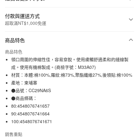
付款與運送方式
超取滿NT$1,000免運
付款方式
商品特色
信用卡一次付款
商品特色
信用卡分期付款
領口周圍的伸縮性佳，容易穿脫。使用膚觸舒適柔和的縫線製
3 期 0 利率 每期
NT$157
21家銀行
成。使用有機棉製成。(商檢字號：M33A07)
材質：本體:棉100%,羅紋:棉73%,聚酯纖維27%,後領貼:棉100%
合作金庫商業銀行
第一商業銀行
超商取貨付款
華南商業銀行
彰化商業銀行
產地：柬埔寨
LINE Pay
上海商業儲蓄銀行
台北富邦商業銀行
●品號：CC29NA6S
國泰世華商業銀行
兆豐國際商業銀行
●商品條碼：
Apple Pay
臺灣中小企業銀行
台中商業銀行
80:4548076741657
匯豐（台灣）商業銀行
華泰商業銀行
街口支付
90:4548076741664
聯邦商業銀行
遠東國際商業銀行
100:4548076741671
元大商業銀行
永豐商業銀行
悠遊付
玉山商業銀行
星展（台灣）商業銀行
銷售重點
台新國際商業銀行
中國信託商業銀行
運送方式