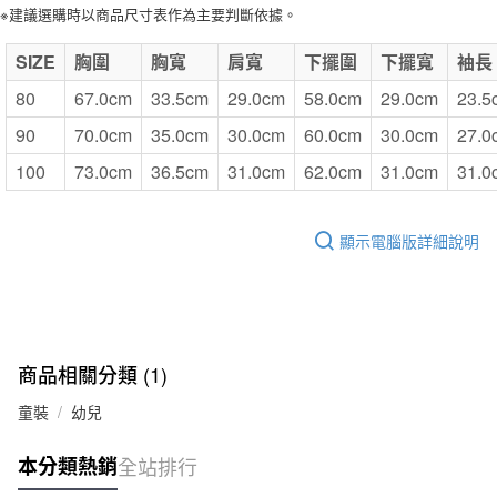
※建議選購時以商品尺寸表作為主要判斷依據。
SIZE
胸圍
胸寬
肩寬
下擺圍
下擺寬
袖長
80
67.0cm
33.5cm
29.0cm
58.0cm
29.0cm
23.5
90
70.0cm
35.0cm
30.0cm
60.0cm
30.0cm
27.0
100
73.0cm
36.5cm
31.0cm
62.0cm
31.0cm
31.0
顯示電腦版詳細說明
商品相關分類 (1)
童裝
幼兒
本分類熱銷
全站排行