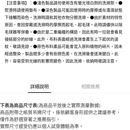
台灣樂天信用卡公司
【注意事項】：●淺色製品請勿使用含有螢光增白劑的洗滌劑。●
全家取貨付款
熨燙時請使用墊布。●深色製品可能因使用時的摩擦或在濡濕狀態
每筆NT$65，滿NT$1,000(含以上)免運費
下接觸而染色。洗滌時請和其他衣物分開洗滌。●由於素材的特性
原因，會因穿戴或洗滌時的摩擦而起毛、起毛球。此時請儘快以除
付款後全家取貨
毛球器等保養。●由於是二重編織的構造，因此有時一拉就會看見
每筆NT$65，滿NT$1,000(含以上)免運費
接結部分的紗線。此外，布料表面經過洗滌會產生上下起伏的波
7-11取貨付款
紋，敬請見諒。●原色布料產品可能會混入原料植物的碎片。因未
經過整染，製品間多少會有些微色差。在洗滌後會逐漸變白。此
每筆NT$65，滿NT$1,000(含以上)免運費
外，容易受到光線的影響而變色，因此洗滌、收納時敬請注意。
付款後7-11取貨
每筆NT$65，滿NT$1,000(含以上)免運費
宅配
詳細說明
相關推薦
每筆NT$150，滿NT$2,000(含以上)免運費
無印良品門市自取
下表為商品尺寸表
(為商品平放後之實際測量數據)
免運費
商品附帶之紙質吊牌尺寸，係依顧客身形提供之建議參考，
僅作為舒適穿著之推薦指引，
實際尺寸感受仍應以個人試穿體驗為準。