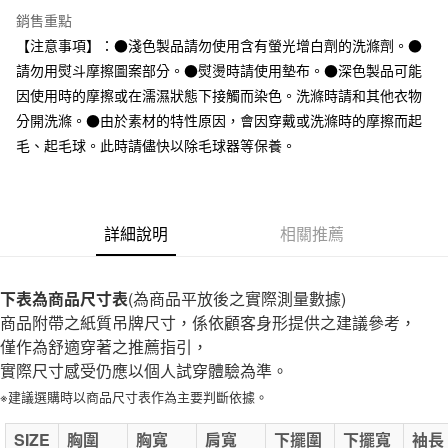
全家取貨付款
銷售重點
每筆NT$65，滿NT$1,000(含以上)免運費
【注意事項】：●淺色製品請勿使用含有螢光增白劑的洗滌劑。●
請勿用熨斗摩擦圖案部分。●熨燙時請使用墊布。●深色製品可能
付款後全家取貨
因使用時的摩擦或在濡濕狀態下接觸而染色。洗滌時請和其他衣物
每筆NT$65，滿NT$1,000(含以上)免運費
分開洗滌。●由於素材的特性原因，會因穿戴或洗滌時的摩擦而起
7-11取貨付款
毛、起毛球。此時請儘快以除毛球器等保養。
每筆NT$65，滿NT$1,000(含以上)免運費
付款後7-11取貨
詳細說明
相關推薦
每筆NT$65，滿NT$1,000(含以上)免運費
宅配
下表為商品尺寸表
(為商品平放後之實際測量數據)
每筆NT$150，滿NT$2,000(含以上)免運費
商品附帶之紙質吊牌尺寸，係依顧客身形提供之建議參考，
無印良品門市自取
僅作為舒適穿著之推薦指引，
免運費
實際尺寸感受仍應以個人試穿體驗為準。
※建議選購時以商品尺寸表作為主要判斷依據。
SIZE
胸圍
胸寬
肩寬
下擺圍
下擺寬
袖長