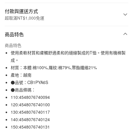
付款與運送方式
超取滿NT$1,000免運
付款方式
商品特色
信用卡一次付款
商品特色
信用卡分期付款
使用柔軟材質和膚觸舒適柔和的縫線製成的T恤。使用有機棉製
3 期 0 利率 每期
NT$96
21家銀行
成。
材質：本體:棉100%,羅紋:棉79%,聚酯纖維21%
合作金庫商業銀行
第一商業銀行
超商取貨付款
華南商業銀行
彰化商業銀行
產地：越南
LINE Pay
上海商業儲蓄銀行
台北富邦商業銀行
●品號：CB1PYA6S
國泰世華商業銀行
兆豐國際商業銀行
●商品條碼：
Apple Pay
臺灣中小企業銀行
台中商業銀行
110:4548076740094
匯豐（台灣）商業銀行
華泰商業銀行
街口支付
120:4548076740100
聯邦商業銀行
遠東國際商業銀行
130:4548076740117
元大商業銀行
永豐商業銀行
悠遊付
玉山商業銀行
星展（台灣）商業銀行
140:4548076740124
台新國際商業銀行
中國信託商業銀行
150:4548076740131
運送方式
台灣樂天信用卡公司