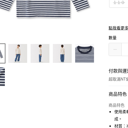
１１０
點我看更
數量
付款與運
超取滿NT$
付款方式
商品特色
信用卡一
商品特色
使用柔
信用卡分
成。
3 期 
材質：本