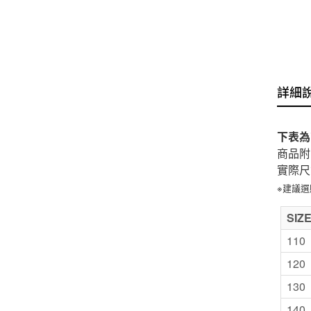
詳細
下表為
商品附
實際尺
※建議
SIZ
110
120
130
140