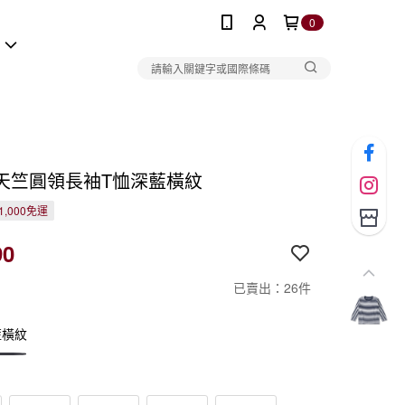
0
報
天竺圓領長袖T恤深藍橫紋
1,000免運
90
已賣出：26件
藍橫紋