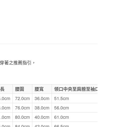
童
1取貨
5，滿NT$1,000(含以上)免運費
50，滿NT$2,000(含以上)免運費
門市自取
穿著之推薦指引，
全長
腰圍
腰寬
領口中央至肩膀至袖口總長
5.0cm
72.0cm
36.0cm
51.5cm
8.0cm
76.0cm
38.0cm
56.0cm
1.0cm
80.0cm
40.0cm
61.0cm
5.0cm
84.0cm
42.0cm
66.5cm