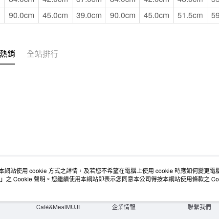
90.0cm
45.0cm
39.0cm
90.0cm
45.0cm
51.5cm
5
熱銷
全站排行
本網站使用 cookie 方式之詳情，及若您不希望在電腦上使用 cookie 時應如何變更電腦的
店舖情報
空間改造企劃服務
會員服務
」之 Cookie 聲明。您繼續使用本網站即表示您同意本公司得按本網站使用條款之 Coo
門市服務
大宗採購
人才招募
門市活動講座
隱私權及網站使用條款
顧客服務
活動特集
最新消息
購物說明
Café&MealMUJI
企業情報
聯繫我們