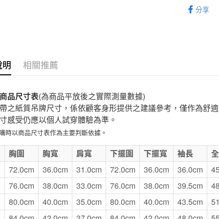
童裝
兒
付款後7-1
分享
每筆NT$6
宅配
每筆NT$1
說明
相關推薦
無印良品
免運費
商品尺寸表
(為商品平放後之實際測量數據)
帶之紙質吊牌尺寸，係依顧客身形提供之建議參考，僅作為舒適
寸感受仍應以個人試穿體驗為準。
選購時以商品尺寸表作為主要判斷依據。
E
胸圍
胸寬
肩寬
下擺圍
下擺寬
袖長
72.0cm
36.0cm
31.0cm
72.0cm
36.0cm
36.0cm
4
76.0cm
38.0cm
33.0cm
76.0cm
38.0cm
39.5cm
4
80.0cm
40.0cm
35.0cm
80.0cm
40.0cm
43.5cm
5
84.0cm
42.0cm
37.0cm
84.0cm
42.0cm
48.0cm
5