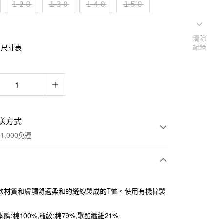
１２０
１３０
１４０
１５０
清除
紀錄
多尺寸表
送方式
1,000免運
次付款
軟材質和膚觸舒適柔和的縫線製成的T恤。使用有機棉製
期付款
0 利率 每期
NT$96
21家銀行
體:棉100%,羅紋:棉79%,聚酯纖維21%