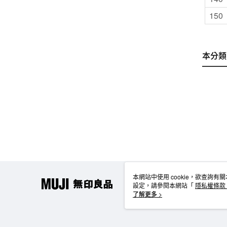
150
本分類
本網站中使用 cookie，欲查詢有關
設定，請參閱本網站「
隱私權條款
使用 cookie。
了解更多 >