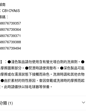
越南
庫商業銀行
第一商業銀行
付款
業銀行
彰化商業銀行
CB1OYA6S
業儲蓄銀行
台北富邦商業銀行
條碼：
華商業銀行
兆豐國際商業銀行
48076739357
小企業銀行
台中商業銀行
48076739364
台灣）商業銀行
華泰商業銀行
48076739371
業銀行
遠東國際商業銀行
業銀行
永豐商業銀行
48076739388
業銀行
星展（台灣）商業銀行
48076739494
際商業銀行
中國信託商業銀行
天信用卡公司
項】：●淺色製品請勿使用含有螢光增白劑的洗滌劑。●
斗摩擦圖案部分。●熨燙時請使用墊布。●深色製品可能
付款
的摩擦或在濡濕狀態下接觸而染色。洗滌時請和其他衣物
5，滿NT$1,000(含以上)免運費
。●由於素材的特性原因，會因穿戴或洗滌時的摩擦而起
家取貨
球。此時請儘快以除毛球器等保養。
5，滿NT$1,000(含以上)免運費
付款
類 (1)
5，滿NT$1,000(含以上)免運費