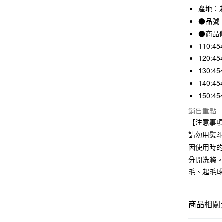
產地：
合作金
超商取貨
華南商
●品號：
LINE Pay
上海商
●商品
國泰世
110:45
Apple Pay
臺灣中
120:45
匯豐（
街口支付
130:45
聯邦商
元大商
140:45
悠遊付
玉山商
150:45
台新國
銷售重點
台灣樂
運送方式
【注意事
請勿用熨
全家取貨
因使用時
每筆NT$6
分開洗滌
付款後全
毛、起毛
每筆NT$6
7-11取貨
商品相關分
每筆NT$6