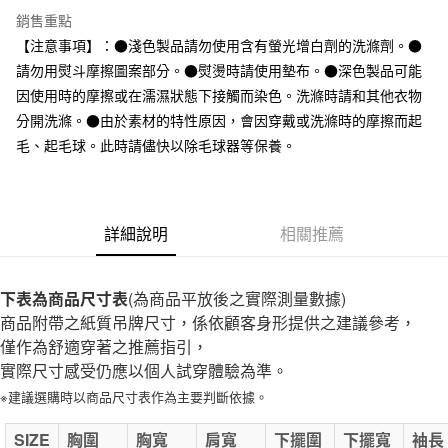
全家取貨付款
銷售重點
每筆NT$65，滿NT$1,000(含以上)免運費
【注意事項】：●淺色製品請勿使用含有螢光增白劑的洗滌劑。●
請勿用熨斗摩擦圖案部分。●熨燙時請使用墊布。●深色製品可能
付款後全家取貨
因使用時的摩擦或在濡濕狀態下接觸而染色。洗滌時請和其他衣物
每筆NT$65，滿NT$1,000(含以上)免運費
分開洗滌。●由於素材的特性原因，會因穿戴或洗滌時的摩擦而起
7-11取貨付款
毛、起毛球。此時請儘快以除毛球器等保養。
每筆NT$65，滿NT$1,000(含以上)免運費
付款後7-11取貨
詳細說明
相關推薦
每筆NT$65，滿NT$1,000(含以上)免運費
宅配
下表為商品尺寸表
(為商品平放後之實際測量數據)
每筆NT$150，滿NT$2,000(含以上)免運費
商品附帶之紙質吊牌尺寸，係依顧客身形提供之建議參考，
無印良品門市自取
僅作為舒適穿著之推薦指引，
免運費
實際尺寸感受仍應以個人試穿體驗為準。
※建議選購時以商品尺寸表作為主要判斷依據。
SIZE
胸圍
胸寬
肩寬
下擺圍
下擺寬
袖長