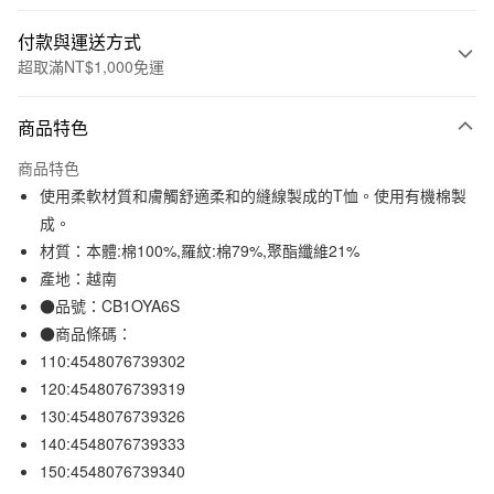
付款與運送方式
超取滿NT$1,000免運
付款方式
商品特色
信用卡一次付款
商品特色
信用卡分期付款
使用柔軟材質和膚觸舒適柔和的縫線製成的T恤。使用有機棉製
3 期 0 利率 每期
NT$96
21家銀行
成。
材質：本體:棉100%,羅紋:棉79%,聚酯纖維21%
合作金庫商業銀行
第一商業銀行
超商取貨付款
華南商業銀行
彰化商業銀行
產地：越南
LINE Pay
上海商業儲蓄銀行
台北富邦商業銀行
●品號：CB1OYA6S
國泰世華商業銀行
兆豐國際商業銀行
●商品條碼：
Apple Pay
臺灣中小企業銀行
台中商業銀行
110:4548076739302
匯豐（台灣）商業銀行
華泰商業銀行
街口支付
120:4548076739319
聯邦商業銀行
遠東國際商業銀行
130:4548076739326
元大商業銀行
永豐商業銀行
悠遊付
玉山商業銀行
星展（台灣）商業銀行
140:4548076739333
台新國際商業銀行
中國信託商業銀行
150:4548076739340
運送方式
台灣樂天信用卡公司