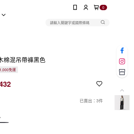
0
報
木棉混吊帶褲黑色
1,000免運
432
已賣出：3件
色