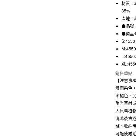
3 期 
材質：本
35%
合作金
超商取貨
華南商
產地：
LINE Pay
上海商
●品號：
國泰世
●商品
Apple Pay
臺灣中
S:4550
匯豐（
街口支付
M:455
聯邦商
元大商
L:4550
悠遊付
玉山商
XL:455
台新國
銷售重點
台灣樂
運送方式
【注意事
觸而染色
全家取貨
漸褪色。
每筆NT$6
陽光直射
付款後全
入原料植
每筆NT$6
洗滌後會
滌、收納
7-11取貨
可能使絨
每筆NT$6