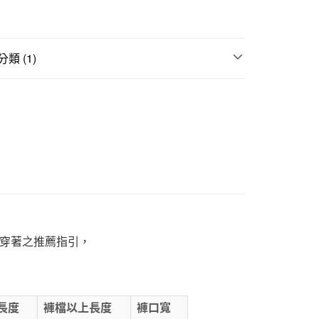
1取貨
5，滿NT$1,000(含以上)免運費
類 (1)
裙｜女褲
50，滿NT$2,000(含以上)免運費
門市自取
穿著之推薦指引，
長度
褲檔以上長度
褲口寬