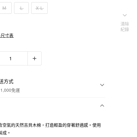
Ｍ
Ｌ
ＸＬ
清除
紀錄
多尺寸表
送方式
1,000免運
次付款
含空氣的天然吉貝木棉，打造輕盈的穿著舒適感。使用
期付款
製成。