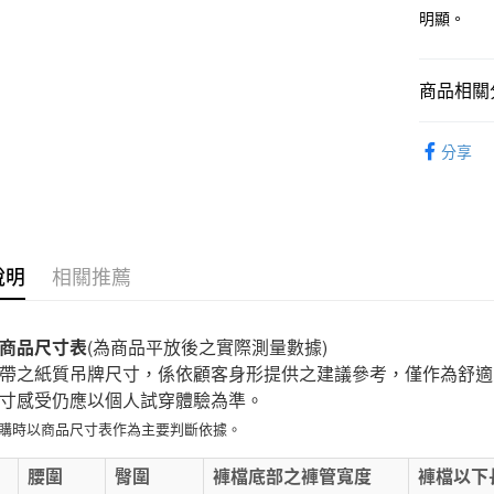
明顯。
付款後7-1
每筆NT$6
商品相關分
宅配
女裝
女
每筆NT$1
分享
無印良品
免運費
說明
相關推薦
商品尺寸表
(為商品平放後之實際測量數據)
帶之紙質吊牌尺寸，係依顧客身形提供之建議參考，僅作為舒適
寸感受仍應以個人試穿體驗為準。
選購時以商品尺寸表作為主要判斷依據。
E
腰圍
臀圍
褲檔底部之褲管寬度
褲檔以下