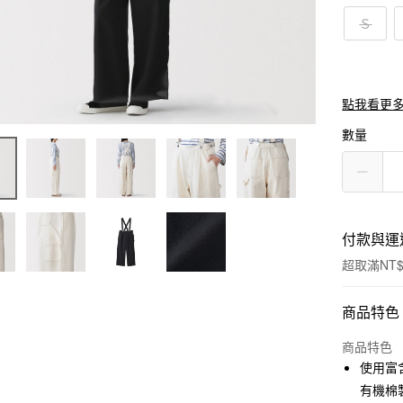
Ｓ
點我看更
數量
付款與運
超取滿NT$
付款方式
商品特色
信用卡一
商品特色
使用富
信用卡分
有機棉