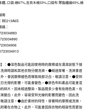
0 利率 每期
NT$477
21家銀行
體､口袋:棉67%,吉貝木棉33%,口袋布:聚酯纖維65%,棉
庫商業銀行
第一商業銀行
付款
業銀行
彰化商業銀行
越南
業儲蓄銀行
台北富邦商業銀行
BE213A6S
華商業銀行
兆豐國際商業銀行
條碼：
小企業銀行
台中商業銀行
723034883
台灣）商業銀行
華泰商業銀行
0723034890
業銀行
遠東國際商業銀行
業銀行
永豐商業銀行
723034906
業銀行
星展（台灣）商業銀行
0723034913
際商業銀行
中國信託商業銀行
天信用卡公司
項】：●深色製品可能因使用時的摩擦或在濡濕狀態下接
。洗滌時請和其他衣物分開洗滌。●經過穿著、洗滌會逐
付款
另外，會因摩擦褪色而導致局部泛白，敬請注意。●受到
5，滿NT$1,000(含以上)免運費
或日光燈的影響，可能會變色。●原色布料產品可能會混
家取貨
物的碎片。因未經過整染，製品間多少會有些微色差。在
5，滿NT$1,000(含以上)免運費
逐漸變白。此外，容易受到光線的影響而變色，因此洗
時敬請注意。●由於素材的特性，穿著時的摩擦或洗滌，
付款
毛附著在衣物上。此外，可能會因與衣物的相容性而更加
5，滿NT$1,000(含以上)免運費