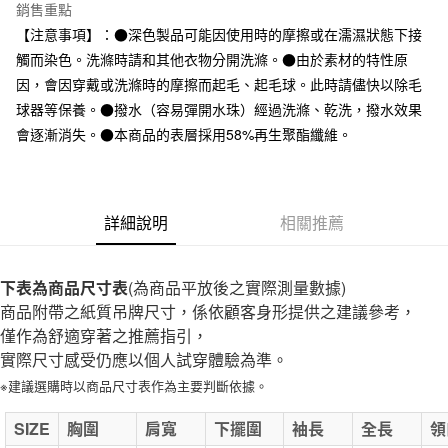
台灣樂天信用卡公司
銷售重點
全家取貨付款
【注意事項】：●深色製品可能因使用時的摩擦或在濡濕狀態下接
每筆NT$65，滿NT$1,000(含以上)免運費
觸而染色。洗滌時請和其他衣物分開洗滌。●由於素材的特性原
因，會因穿戴或洗滌時的摩擦而起毛、起毛球。此時請儘快以除毛
付款後全家取貨
球器等保養。●撥水（容易彈開水珠）經過洗滌、乾洗，撥水效果
每筆NT$65，滿NT$1,000(含以上)免運費
會逐漸消失。●本商品的表層採用58%再生聚酯纖維。
7-11取貨付款
每筆NT$65，滿NT$1,000(含以上)免運費
詳細說明
相關推薦
付款後7-11取貨
每筆NT$65，滿NT$1,000(含以上)免運費
下表為商品尺寸表
宅配
(為商品平放後之實際測量數據)
商品附帶之紙質吊牌尺寸，係依顧客身形提供之建議參考，
每筆NT$150，滿NT$2,000(含以上)免運費
僅作為舒適穿著之推薦指引，
無印良品門市自取
實際尺寸感受仍應以個人試穿體驗為準。
免運費
※建議選購時以商品尺寸表作為主要判斷依據。
SIZE
胸圍
肩寬
下擺圍
袖長
全長
領