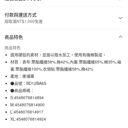
付款與運送方式
超取滿NT$1,000免運
付款方式
商品特色
信用卡一次付款
商品特色
信用卡分期付款
選用硬挺的素材，並施以撥水加工。使用有機棉製成。
3 期 0 利率 每期
NT$530
21家銀行
材質：表布:聚酯纖維58%,棉42%,內裏:聚酯纖維65%,棉35%,袖
裏:聚酯纖維100%,衣領貼:聚酯纖維58%,棉42%
合作金庫商業銀行
第一商業銀行
超商取貨付款
華南商業銀行
彰化商業銀行
產地：柬埔寨
LINE Pay
上海商業儲蓄銀行
台北富邦商業銀行
●品號：BD12BA6S
國泰世華商業銀行
兆豐國際商業銀行
●商品條碼：
Apple Pay
臺灣中小企業銀行
台中商業銀行
S:4548076814894
匯豐（台灣）商業銀行
華泰商業銀行
街口支付
M:4548076814900
聯邦商業銀行
遠東國際商業銀行
L:4548076814917
元大商業銀行
永豐商業銀行
悠遊付
玉山商業銀行
星展（台灣）商業銀行
XL:4548076814924
台新國際商業銀行
中國信託商業銀行
運送方式