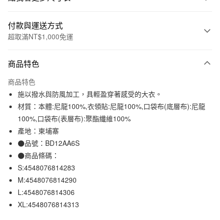
付款與運送方式
超取滿NT$1,000免運
付款方式
商品特色
信用卡一次付款
商品特色
信用卡分期付款
施以撥水與防風加工，具輕盈穿著感受的大衣。
3 期 0 利率 每期
NT$530
21家銀行
材質：本體:尼龍100%,衣領貼:尼龍100%,口袋布(底層布):尼龍
100%,口袋布(表層布):聚酯纖維100%
合作金庫商業銀行
第一商業銀行
超商取貨付款
華南商業銀行
彰化商業銀行
產地：柬埔寨
LINE Pay
上海商業儲蓄銀行
台北富邦商業銀行
●品號：BD12AA6S
國泰世華商業銀行
兆豐國際商業銀行
●商品條碼：
Apple Pay
臺灣中小企業銀行
台中商業銀行
S:4548076814283
匯豐（台灣）商業銀行
華泰商業銀行
街口支付
M:4548076814290
聯邦商業銀行
遠東國際商業銀行
L:4548076814306
元大商業銀行
永豐商業銀行
悠遊付
玉山商業銀行
星展（台灣）商業銀行
XL:4548076814313
台新國際商業銀行
中國信託商業銀行
運送方式