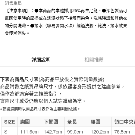
台灣樂天信用卡公司
銷售重點
全家取貨付款
【注意事項】：●本商品的本體採用25%再生尼龍。●深色製品可
每筆NT$65，滿NT$1,000(含以上)免運費
能因使用時的摩擦或在濡濕狀態下接觸而染色。洗滌時請和其他衣
物分開洗滌。●撥水（容易彈開水珠）經過洗滌、乾洗，撥水效果
付款後全家取貨
會逐漸消失。
每筆NT$65，滿NT$1,000(含以上)免運費
7-11取貨付款
每筆NT$65，滿NT$1,000(含以上)免運費
詳細說明
相關推薦
付款後7-11取貨
每筆NT$65，滿NT$1,000(含以上)免運費
下表為商品尺寸表
(為商品平放後之實際測量數據)
商品附帶之紙質吊牌尺寸，係依顧客身形提供之建議參考，
宅配
僅作為舒適穿著之推薦指引，
每筆NT$150，滿NT$2,000(含以上)免運費
實際尺寸感受仍應以個人試穿體驗為準。
無印良品門市自取
※建議選購時以商品尺寸表作為主要判斷依據。
免運費
SIZE
胸圍
下擺圍
全長
腰圍
領口中央
S
111.6cm
142.7cm
99.0cm
120.2cm
78.5cm