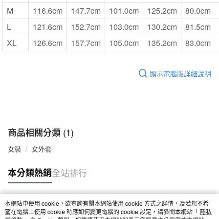
M
116.6cm
147.7cm
101.0cm
125.2cm
80.0cm
L
121.6cm
152.7cm
103.0cm
130.2cm
81.5cm
XL
126.6cm
157.7cm
105.0cm
135.2cm
83.0cm
顯示電腦版詳細說明
商品相關分類 (1)
女裝
女外套
本分類熱銷
全站排行
本網站中使用 cookie，欲查詢有關本網站使用 cookie 方式之詳情，及若您不希
熱門標籤
望在電腦上使用 cookie 時應如何變更電腦的 cookie 設定，請參閱本網站「
隱私