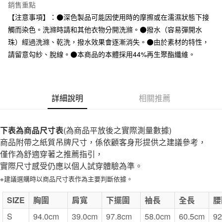
台灣樂天信用卡公司
銷售重點
全家取貨付款
【注意事項】：●深色製品可能因使用時的摩擦或在濡濕狀態下接
每筆NT$65，滿NT$1,000(含以上)免運費
觸而染色。洗滌時請和其他衣物分開洗滌。●撥水（容易彈開水
珠）經過洗滌、乾洗，撥水效果會逐漸消失。●由於素材的特性，
付款後全家取貨
請留意勾紗、脫線。●本商品的本體採用44%再生聚酯纖維。
每筆NT$65，滿NT$1,000(含以上)免運費
7-11取貨付款
每筆NT$65，滿NT$1,000(含以上)免運費
詳細說明
相關推薦
付款後7-11取貨
每筆NT$65，滿NT$1,000(含以上)免運費
下表為商品尺寸表
(為商品平放後之實際測量數據)
商品附帶之紙質吊牌尺寸，係依顧客身形提供之建議參考，
宅配
僅作為舒適穿著之推薦指引，
每筆NT$150，滿NT$2,000(含以上)免運費
實際尺寸感受仍應以個人試穿體驗為準。
無印良品門市自取
※建議選購時以商品尺寸表作為主要判斷依據。
免運費
SIZE
胸圍
肩寬
下擺圍
袖長
全長
腰
S
94.0cm
39.0cm
97.8cm
58.0cm
60.5cm
92