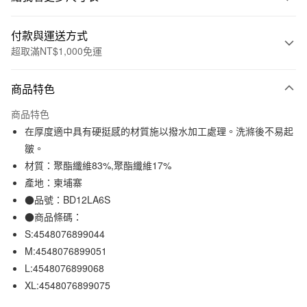
付款與運送方式
超取滿NT$1,000免運
付款方式
商品特色
信用卡一次付款
商品特色
信用卡分期付款
在厚度適中具有硬挺感的材質施以撥水加工處理。洗滌後不易起
3 期 0 利率 每期
NT$477
21家銀行
皺。
材質：聚酯纖維83%,聚酯纖維17%
合作金庫商業銀行
第一商業銀行
超商取貨付款
華南商業銀行
彰化商業銀行
產地：柬埔寨
LINE Pay
上海商業儲蓄銀行
台北富邦商業銀行
●品號：BD12LA6S
國泰世華商業銀行
兆豐國際商業銀行
●商品條碼：
Apple Pay
臺灣中小企業銀行
台中商業銀行
S:4548076899044
匯豐（台灣）商業銀行
華泰商業銀行
街口支付
M:4548076899051
聯邦商業銀行
遠東國際商業銀行
L:4548076899068
元大商業銀行
永豐商業銀行
悠遊付
玉山商業銀行
星展（台灣）商業銀行
XL:4548076899075
台新國際商業銀行
中國信託商業銀行
運送方式